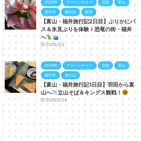
2025年
アドベンチャー
北陸
富山
旅行年
旅行記
福井
【富山・福井旅行記2日目】ぶりかにバ
ス＆氷見ぶりを体験！恐竜の街・福井
へ
2026/3/3
2025年
アドベンチャー
北陸
富山
旅行年
旅行記
【富山・福井旅行記1日目】羽田から富
山へ
立山そば＆キングス観戦！
2026/2/24