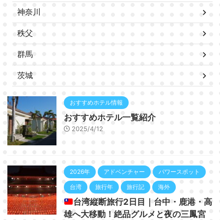
神奈川
秩父
群馬
茨城
おすすめホテル情報
おすすめホテル一覧紹介
2025/4/12
2026年
アドベンチャー
パワースポット
台湾
旅行年
旅行記
海外
台湾縦断旅行2日目｜台中・鹿港・高
雄へ大移動！絶品グルメと夜の三鳳宮