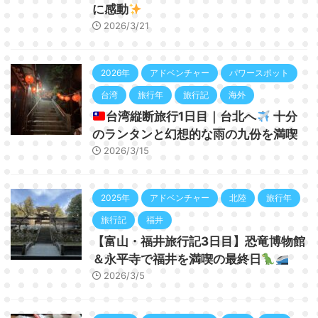
に感動
2026/3/21
2026年
アドベンチャー
パワースポット
台湾
旅行年
旅行記
海外
台湾縦断旅行1日目｜台北へ
十分
のランタンと幻想的な雨の九份を満喫
2026/3/15
2025年
アドベンチャー
北陸
旅行年
旅行記
福井
【富山・福井旅行記3日目】恐竜博物館
＆永平寺で福井を満喫の最終日
2026/3/5