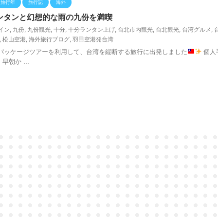
旅行年
旅行記
海外
ンタンと幻想的な雨の九份を満喫
イン
,
九份
,
九份観光
,
十分
,
十分ランタン上げ
,
台北市内観光
,
台北観光
,
台湾グルメ
,
,
松山空港
,
海外旅行ブログ
,
羽田空港発台湾
Sのパッケージツアーを利用して、台湾を縦断する旅行に出発しました
個人
早朝か ...