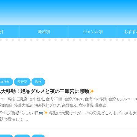
別
地域別
ジャンル別
おすす
旅行年
旅行記
海外
へ大移動！絶品グルメと夜の三鳳宮に感動
コー高雄
,
三鳳宮
,
台中観光
,
台湾2日目
,
台湾グルメ
,
台湾バス移動
,
台湾モデルコー
堂創始店
,
洛基大飯店
,
海外旅行ブログ
,
高雄観光
,
鹿港老街
,
鼎泰豊
する“縦断”らしい1日
移動は大変ですが、その分見どころもグルメも大
は宿泊して ...