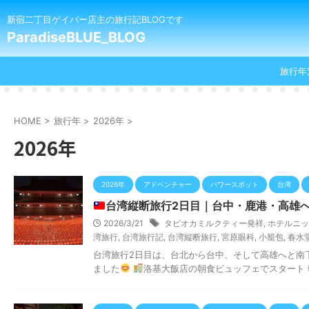
新宿二丁目ゲイバー店主の旅行記BLOGです
ParadiseBLUE_BLOG
旅行年
HOME
>
旅行年
>
2026年
>
2026年
2026年
アドベンチャー
パワースポット
台湾
台湾縦断旅行2日目｜台中・鹿港・高雄
2026/3/21
タピオカミルクティー発祥
,
ホテルニッ
湾旅行
,
台湾旅行記
,
台湾縦断旅行
,
宮原眼科
,
小籠包
,
春水
台湾旅行2日目は、台北から台中、そして高雄へと南下
ました
洛基大飯店の朝食ビュッフェでスタート 朝