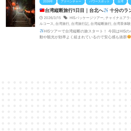
2026年
アドベンチャー
パワースポット
台湾
台湾縦断旅行1日目｜台北へ
十分のラ
2026/3/15
HISパッケージツアー
,
チャイナエアラ
ルコース
,
台湾旅行
,
台湾旅行記
,
台湾縦断旅行
,
台湾茶体験
HISツアーで台湾縦断の旅スタート！ 今回はHI
動や観光が効率よく組まれているので安心感も抜群