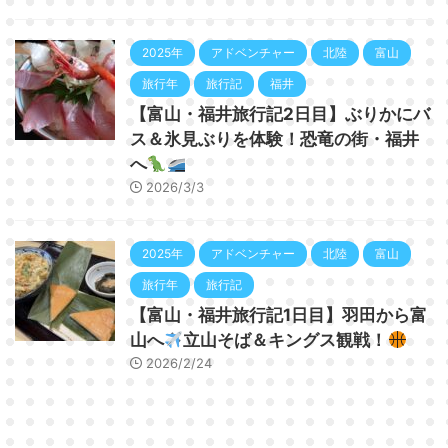
2025年
アドベンチャー
北陸
富山
旅行年
旅行記
福井
【富山・福井旅行記2日目】ぶりかにバ
ス＆氷見ぶりを体験！恐竜の街・福井
へ
2026/3/3
2025年
アドベンチャー
北陸
富山
旅行年
旅行記
【富山・福井旅行記1日目】羽田から富
山へ
立山そば＆キングス観戦！
2026/2/24