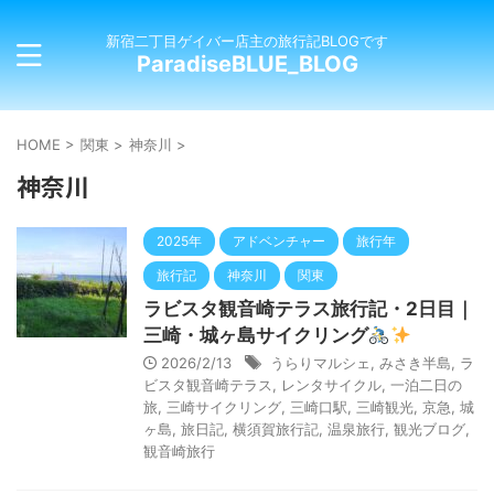
新宿二丁目ゲイバー店主の旅行記BLOGです
ParadiseBLUE_BLOG
HOME
>
関東
>
神奈川
>
神奈川
2025年
アドベンチャー
旅行年
旅行記
神奈川
関東
ラビスタ観音崎テラス旅行記・2日目｜
三崎・城ヶ島サイクリング
2026/2/13
うらりマルシェ
,
みさき半島
,
ラ
ビスタ観音崎テラス
,
レンタサイクル
,
一泊二日の
旅
,
三崎サイクリング
,
三崎口駅
,
三崎観光
,
京急
,
城
ヶ島
,
旅日記
,
横須賀旅行記
,
温泉旅行
,
観光ブログ
,
観音崎旅行