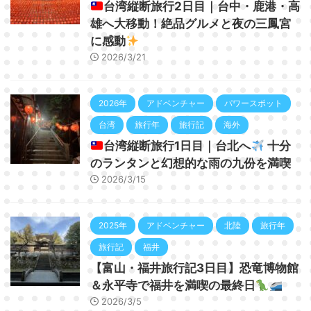
台湾縦断旅行2日目｜台中・鹿港・高
雄へ大移動！絶品グルメと夜の三鳳宮
に感動
2026/3/21
2026年
アドベンチャー
パワースポット
台湾
旅行年
旅行記
海外
台湾縦断旅行1日目｜台北へ
十分
のランタンと幻想的な雨の九份を満喫
2026/3/15
2025年
アドベンチャー
北陸
旅行年
旅行記
福井
【富山・福井旅行記3日目】恐竜博物館
＆永平寺で福井を満喫の最終日
2026/3/5