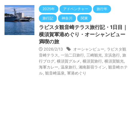
2025年
アドベンチャー
旅行年
旅行記
神奈川
関東
ラビスタ観音崎テラス旅行記・1日目｜
横須賀軍港めぐり・オーシャンビュー
満喫の旅
2026/2/13
オーシャンビュー
,
ラビスタ観
音崎テラス
,
一泊二日旅行
,
三崎観光
,
京浜急行
,
旅
行ブログ
,
横須賀グルメ
,
横須賀旅行
,
横須賀観光
,
海軍カレー
,
温泉旅行
,
湘南新宿ライン
,
観音崎ホテ
ル
,
観音崎温泉
,
軍港めぐり