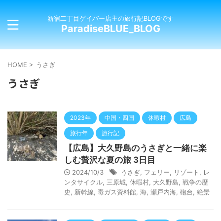
新宿二丁目ゲイバー店主の旅行記BLOGです
ParadiseBLUE_BLOG
HOME
>
うさぎ
うさぎ
2023年
中国・四国
休暇村
広島
旅行年
旅行記
【広島】大久野島のうさぎと一緒に楽
しむ贅沢な夏の旅 3日目
2024/10/3
うさぎ
,
フェリー
,
リゾート
,
レ
ンタサイクル
,
三原城
,
休暇村
,
大久野島
,
戦争の歴
史
,
新幹線
,
毒ガス資料館
,
海
,
瀬戸内海
,
砲台
,
絶景