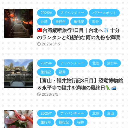
2026年
アドベンチャー
パワースポット
台湾
旅行年
旅行記
海外
台湾縦断旅行1日目｜台北へ
十分
のランタンと幻想的な雨の九份を満喫
2026/3/15
2025年
アドベンチャー
北陸
旅行年
旅行記
福井
【富山・福井旅行記3日目】恐竜博物館
＆永平寺で福井を満喫の最終日
2026/3/5
2025年
アドベンチャー
北陸
富山
旅行年
旅行記
福井