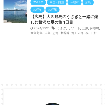
2023年
中国・四国
休暇村
広島
旅行年
旅行記
【広島】大久野島のうさぎと一緒に楽
しむ贅沢な夏の旅 1日目
2024/10/2
うさぎ
,
リゾート
,
三原
,
休暇村
,
大久野島
,
広島
,
忠海
,
新幹線
,
瀬戸内海
,
福山
,
船