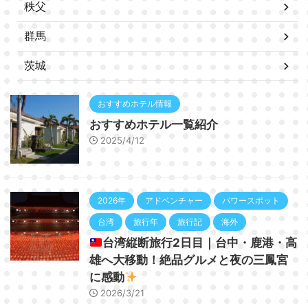
秩父
群馬
茨城
おすすめホテル情報
おすすめホテル一覧紹介
2025/4/12
2026年
アドベンチャー
パワースポット
台湾
旅行年
旅行記
海外
台湾縦断旅行2日目｜台中・鹿港・高
雄へ大移動！絶品グルメと夜の三鳳宮
に感動
2026/3/21