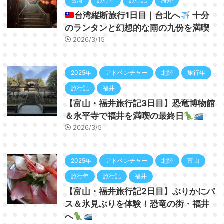
台湾
旅行年
旅行記
海外
台湾縦断旅行1日目｜台北へ
十分
のランタンと幻想的な雨の九份を満喫
2026/3/15
2025年
アドベンチャー
北陸
旅行年
旅行記
福井
【富山・福井旅行記3日目】恐竜博物館
＆永平寺で福井を満喫の最終日
2026/3/5
2025年
アドベンチャー
北陸
富山
旅行年
旅行記
福井
【富山・福井旅行記2日目】ぶりかにバ
ス＆氷見ぶりを体験！恐竜の街・福井
へ