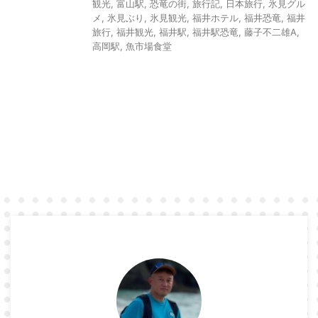
観光
,
富山駅
,
恐竜の街
,
旅行記
,
日本旅行
,
氷見グル
メ
,
氷見ぶり
,
氷見観光
,
福井ホテル
,
福井恐竜
,
福井
旅行
,
福井観光
,
福井駅
,
福井駅恐竜
,
藤子不二雄A
,
高岡駅
,
魚市場食堂