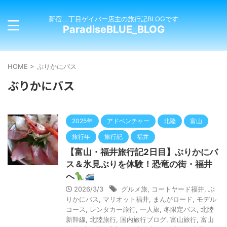
新宿二丁目ゲイバー店主の旅行記BLOGです
ParadiseBLUE_BLOG
HOME
>
ぶりかにバス
ぶりかにバス
2025年
アドベンチャー
北陸
富山
旅行年
旅行記
福井
【富山・福井旅行記2日目】ぶりかにバ
ス＆氷見ぶりを体験！恐竜の街・福井
へ
2026/3/3
グルメ旅
,
コートヤード福井
,
ぶ
りかにバス
,
マリオット福井
,
まんがロード
,
モデル
コース
,
レンタカー旅行
,
一人旅
,
冬限定バス
,
北陸
新幹線
,
北陸旅行
,
国内旅行ブログ
,
富山旅行
,
富山