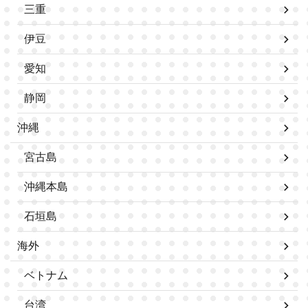
三重
伊豆
愛知
静岡
沖縄
宮古島
沖縄本島
石垣島
海外
ベトナム
台湾