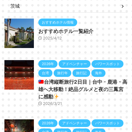
茨城
おすすめホテル情報
おすすめホテル一覧紹介
2025/4/12
2026年
アドベンチャー
パワースポット
台湾
旅行年
旅行記
海外
台湾縦断旅行2日目｜台中・鹿港・高
雄へ大移動！絶品グルメと夜の三鳳宮
に感動
2026/3/21
2026年
アドベンチャー
パワースポット