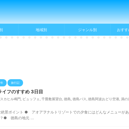
別
地域別
ジャンル別
おすす
行年
旅行記
イフのすすめ 3日目
スカヒル鳴門
,
ビュッフェ
,
千畳敷展望台
,
徳島
,
徳島バス
,
徳島阿波おどり空港
,
渦の
む絶景ポイント ● アオアヲナルトリゾートでの夕食にはどんなメニューが
 徳島の地元 ...