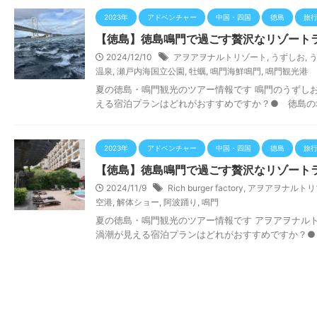
2023年
アドベンチャー
中国・四国
徳島
旅
【徳島】徳島鳴門で過ごす贅沢なリゾートラ
2024/12/10
アヲアヲナルトリゾート
,
うずしお
,
温泉
,
瀬戸内海国立公園
,
牡蠣
,
鳴門海鮮鳴門
,
鳴門観光港
夏の徳島・鳴門観光のツアー情報です 鳴門のうずし
える宿泊プランはどれがおすすめですか？● 徳島の地元
2023年
アドベンチャー
中国・四国
徳島
旅
【徳島】徳島鳴門で過ごす贅沢なリゾートラ
2024/11/9
Rich burger factory
,
アヲアヲナルトリ
空港
,
解体ショー
,
阿波踊り
,
鳴門
夏の徳島・鳴門観光のツアー情報です アヲアヲナル
渦潮が見える宿泊プランはどれがおすすめですか？● 徳