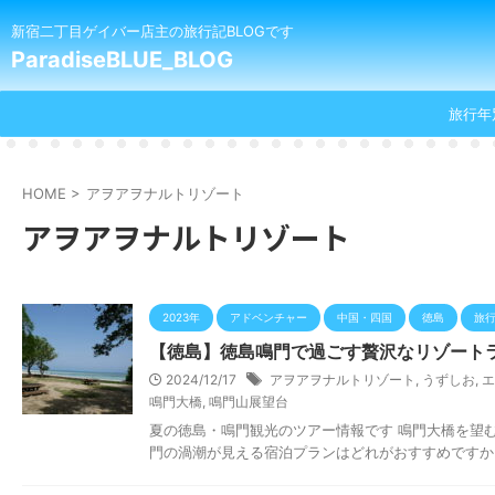
新宿二丁目ゲイバー店主の旅行記BLOGです
ParadiseBLUE_BLOG
旅行年
HOME
>
アヲアヲナルトリゾート
アヲアヲナルトリゾート
2023年
アドベンチャー
中国・四国
徳島
旅
【徳島】徳島鳴門で過ごす贅沢なリゾートラ
2024/12/17
アヲアヲナルトリゾート
,
うずしお
,
エ
鳴門大橋
,
鳴門山展望台
夏の徳島・鳴門観光のツアー情報です 鳴門大橋を望
門の渦潮が見える宿泊プランはどれがおすすめですか？●