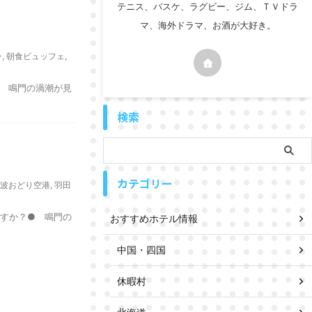
テニス、バスケ、ラグビー、ジム、ＴＶドラ
マ、海外ドラマ、お酒が大好き。
ン
,
朝食ビュッフェ
,
● 鳴門の渦潮が見
検索
カテゴリー
波おどり空港
,
羽田
ますか？● 鳴門の
おすすめホテル情報
中国・四国
休暇村