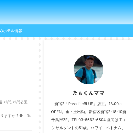
めホテル情報
たぁくんママ
道
,
鳴門
,
鳴門公園
,
新宿2「ParadiseBLUE」店主。18:00～
OPEN。金・土出勤。新宿区新宿2-18-10新
ありますか？● 鳴
千鳥街2F。TEL03-6662-6504 昼間はITコ
ンサルタントの51歳。ハワイ、ベトナム、