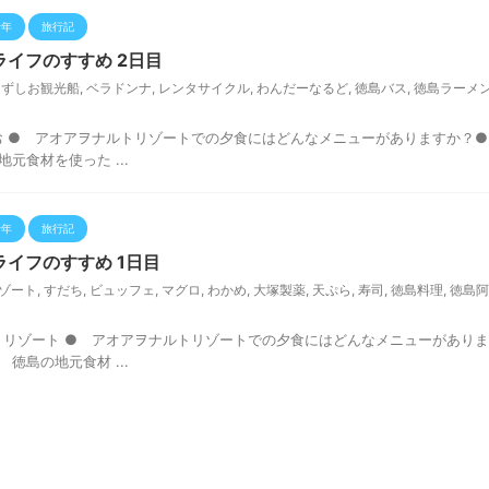
行年
旅行記
イフのすすめ 2日目
うずしお観光船
,
ベラドンナ
,
レンタサイクル
,
わんだーなるど
,
徳島バス
,
徳島ラーメ
お ● アオアヲナルトリゾートでの夕食にはどんなメニューがありますか？
食材を使った ...
行年
旅行記
イフのすすめ 1日目
ゾート
,
すだち
,
ビュッフェ
,
マグロ
,
わかめ
,
大塚製薬
,
天ぷら
,
寿司
,
徳島料理
,
徳島阿
トリゾート ● アオアヲナルトリゾートでの夕食にはどんなメニューがあり
島の地元食材 ...