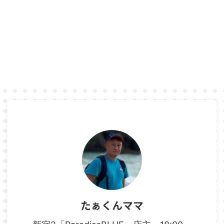
たぁくんママ