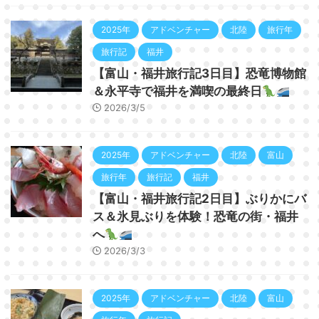
2025年
アドベンチャー
北陸
旅行年
旅行記
福井
【富山・福井旅行記3日目】恐竜博物館
＆永平寺で福井を満喫の最終日
2026/3/5
2025年
アドベンチャー
北陸
富山
旅行年
旅行記
福井
【富山・福井旅行記2日目】ぶりかにバ
ス＆氷見ぶりを体験！恐竜の街・福井
へ
2026/3/3
2025年
アドベンチャー
北陸
富山