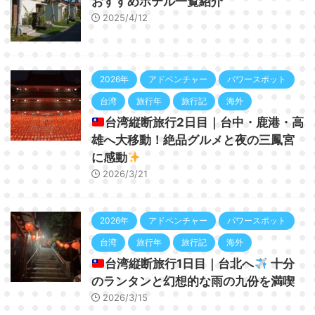
おすすめホテル一覧紹介
2025/4/12
2026年
アドベンチャー
パワースポット
台湾
旅行年
旅行記
海外
台湾縦断旅行2日目｜台中・鹿港・高
雄へ大移動！絶品グルメと夜の三鳳宮
に感動
2026/3/21
2026年
アドベンチャー
パワースポット
台湾
旅行年
旅行記
海外
台湾縦断旅行1日目｜台北へ
十分
のランタンと幻想的な雨の九份を満喫
2026/3/15