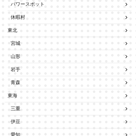
パワースポット
休暇村
東北
宮城
山形
岩手
青森
東海
三重
伊豆
愛知