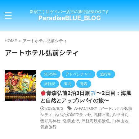
新宿二丁目ゲイバー店主の旅行記BLOGです
ParadiseBLUE_BLOG
HOME
>
アートホテル弘前シティ
アートホテル弘前シティ
2025年
アドベンチャー
旅行年
旅行記
東北
青森
青森弘前2泊3日旅
〜2日目：海風
と自然とアップルパイの旅〜
2025/8/3
A-FACTORY
,
アートホテル弘前
シティ
,
ねぶたの家ワラッセ
,
乳穂ヶ滝
,
八甲田丸
,
善知鳥神社
,
弘前旅行
,
津軽海峡冬景色
,
白神山地
,
青森旅行