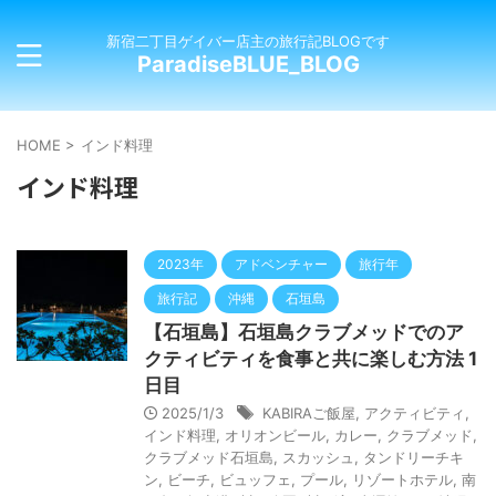
新宿二丁目ゲイバー店主の旅行記BLOGです
ParadiseBLUE_BLOG
HOME
>
インド料理
インド料理
2023年
アドベンチャー
旅行年
旅行記
沖縄
石垣島
【石垣島】石垣島クラブメッドでのア
クティビティを食事と共に楽しむ方法 1
日目
2025/1/3
KABIRAご飯屋
,
アクティビティ
,
インド料理
,
オリオンビール
,
カレー
,
クラブメッド
,
クラブメッド石垣島
,
スカッシュ
,
タンドリーチキ
ン
,
ビーチ
,
ビュッフェ
,
プール
,
リゾートホテル
,
南