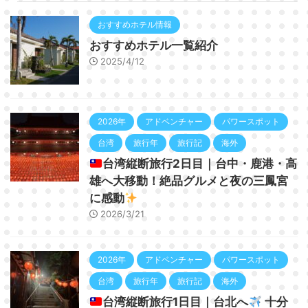
おすすめホテル情報
おすすめホテル一覧紹介
2025/4/12
2026年
アドベンチャー
パワースポット
台湾
旅行年
旅行記
海外
台湾縦断旅行2日目｜台中・鹿港・高
雄へ大移動！絶品グルメと夜の三鳳宮
に感動
2026/3/21
2026年
アドベンチャー
パワースポット
台湾
旅行年
旅行記
海外
台湾縦断旅行1日目｜台北へ
十分