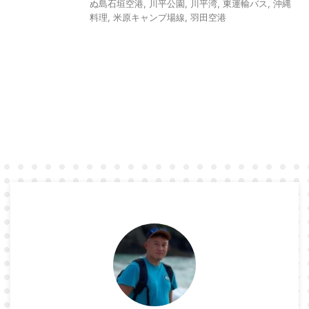
ぬ島石垣空港
,
川平公園
,
川平湾
,
東運輸バス
,
沖縄
料理
,
米原キャンプ場線
,
羽田空港