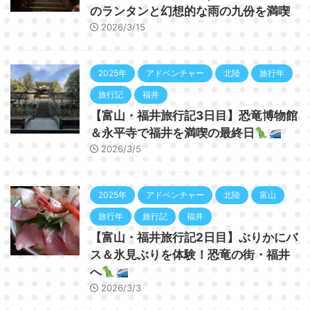
のランタンと幻想的な雨の九份を満喫
2026/3/15
2025年
アドベンチャー
北陸
旅行年
旅行記
福井
【富山・福井旅行記3日目】恐竜博物館
＆永平寺で福井を満喫の最終日
2026/3/5
2025年
アドベンチャー
北陸
富山
旅行年
旅行記
福井
【富山・福井旅行記2日目】ぶりかにバ
ス＆氷見ぶりを体験！恐竜の街・福井
へ
2026/3/3