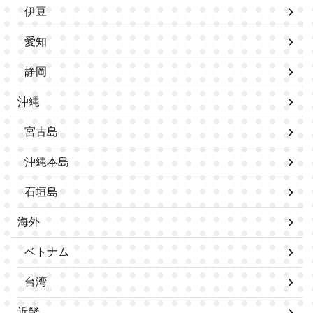
伊豆
愛知
静岡
沖縄
宮古島
沖縄本島
石垣島
海外
ベトナム
台湾
近畿