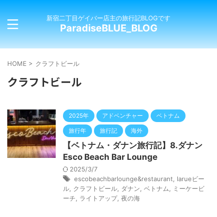
新宿二丁目ゲイバー店主の旅行記BLOGです
ParadiseBLUE_BLOG
HOME
>
クラフトビール
クラフトビール
2025年
アドベンチャー
ベトナム
旅行年
旅行記
海外
【ベトナム・ダナン旅行記】8.ダナン
Esco Beach Bar Lounge
2025/3/7
escobeachbarlounge&restaurant
,
larueビー
ル
,
クラフトビール
,
ダナン
,
ベトナム
,
ミーケービ
ーチ
,
ライトアップ
,
夜の海