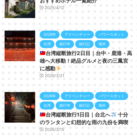
おすすめホテル一覧紹介
2025/4/12
2026年
アドベンチャー
パワースポット
台湾
旅行年
旅行記
海外
台湾縦断旅行2日目｜台中・鹿港・高
雄へ大移動！絶品グルメと夜の三鳳宮
に感動
2026/3/21
2026年
アドベンチャー
パワースポット
台湾
旅行年
旅行記
海外
台湾縦断旅行1日目｜台北へ
十分
のランタンと幻想的な雨の九份を満喫
2026/3/15