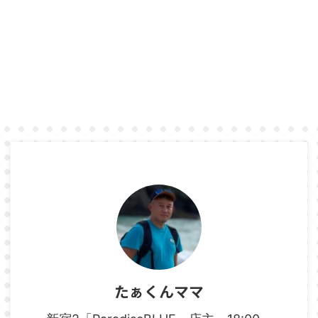
たぁくんママ