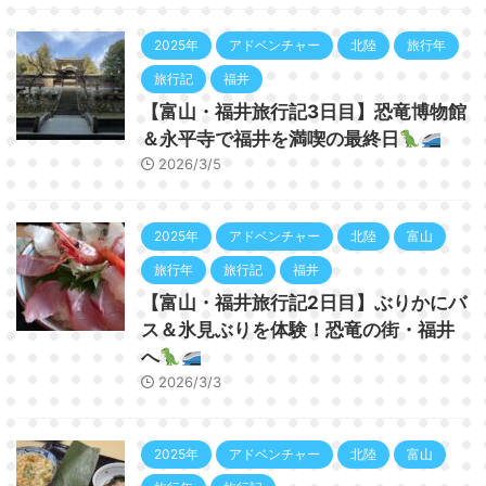
2025年
アドベンチャー
北陸
旅行年
旅行記
福井
【富山・福井旅行記3日目】恐竜博物館
＆永平寺で福井を満喫の最終日
2026/3/5
2025年
アドベンチャー
北陸
富山
旅行年
旅行記
福井
【富山・福井旅行記2日目】ぶりかにバ
ス＆氷見ぶりを体験！恐竜の街・福井
へ
2026/3/3
2025年
アドベンチャー
北陸
富山