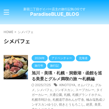
新宿二丁目ゲイバー店主の旅行記BLOGです
ParadiseBLUE_BLOG
HOME
>
シメパフェ
シメパフェ
2024年
アドベンチャー
北海道
旅行年
旅行記
旭川・美瑛・札幌・洞爺湖・函館を巡
る美景とグルメ満喫の旅 〜札幌編
2025/7/25
KINOTOYA
,
オムパフェ
,
グル
メ
,
シメパフェ
,
ジンギスカン
,
スープカレー
,
タイ
ガーカレー
,
大通公園
,
札幌
,
札幌グランドホテル
,
札幌市時計台
,
札幌道庁赤れんが庁舎
,
極み塩熟成ジ
ンギスカンゆうひ
,
焼きとうもろこし
,
絶景
,
美景
,