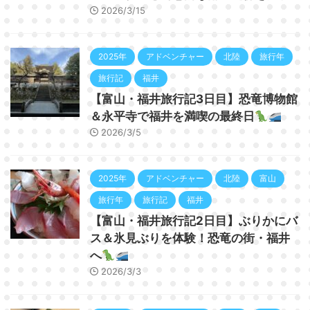
2026/3/15
2025年
アドベンチャー
北陸
旅行年
旅行記
福井
【富山・福井旅行記3日目】恐竜博物館
＆永平寺で福井を満喫の最終日
2026/3/5
2025年
アドベンチャー
北陸
富山
旅行年
旅行記
福井
【富山・福井旅行記2日目】ぶりかにバ
ス＆氷見ぶりを体験！恐竜の街・福井
へ
2026/3/3