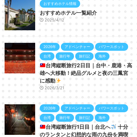
おすすめホテル情報
おすすめホテル一覧紹介
2025/4/12
2026年
アドベンチャー
パワースポット
台湾
旅行年
旅行記
海外
台湾縦断旅行2日目｜台中・鹿港・高
雄へ大移動！絶品グルメと夜の三鳳宮
に感動
2026/3/21
2026年
アドベンチャー
パワースポット
台湾
旅行年
旅行記
海外
台湾縦断旅行1日目｜台北へ
十分
のランタンと幻想的な雨の九份を満喫