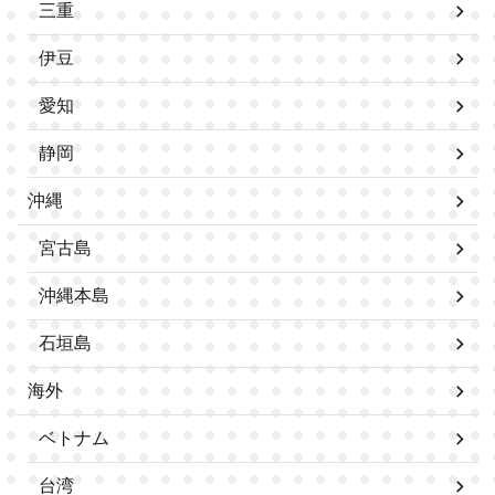
三重
伊豆
愛知
静岡
沖縄
宮古島
沖縄本島
石垣島
海外
ベトナム
台湾