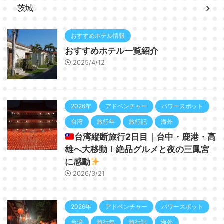
茨城
おすすめホテル情報
おすすめホテル一覧紹介
2025/4/12
2026年
アドベンチャー
パワースポット
台湾
旅行年
旅行記
海外
台湾縦断旅行2日目｜台中・鹿港・高
雄へ大移動！絶品グルメと夜の三鳳宮
に感動
2026/3/21
2026年
アドベンチャー
パワースポット
台湾
旅行年
旅行記
海外