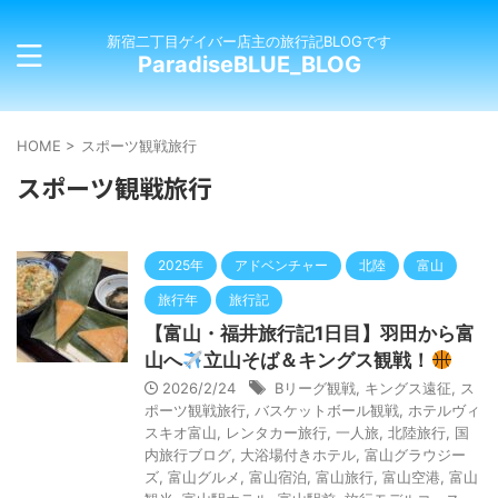
新宿二丁目ゲイバー店主の旅行記BLOGです
ParadiseBLUE_BLOG
HOME
>
スポーツ観戦旅行
スポーツ観戦旅行
2025年
アドベンチャー
北陸
富山
旅行年
旅行記
【富山・福井旅行記1日目】羽田から富
山へ
立山そば＆キングス観戦！
2026/2/24
Bリーグ観戦
,
キングス遠征
,
ス
ポーツ観戦旅行
,
バスケットボール観戦
,
ホテルヴィ
スキオ富山
,
レンタカー旅行
,
一人旅
,
北陸旅行
,
国
内旅行ブログ
,
大浴場付きホテル
,
富山グラウジー
ズ
,
富山グルメ
,
富山宿泊
,
富山旅行
,
富山空港
,
富山