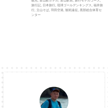
観光
,
富山駅ホテル
,
富山駅前
,
旅行モデルコース
,
旅行記
,
日本旅行
,
琉球ゴールデンキングス
,
福井旅
行
,
立山そば
,
羽田空港
,
観戦遠征
,
黒部総合体育セ
ンター