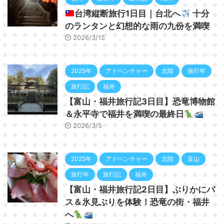
台湾縦断旅行1日目｜台北へ
十分
のランタンと幻想的な雨の九份を満喫
2026/3/15
2025年
アドベンチャー
北陸
旅行年
旅行記
福井
【富山・福井旅行記3日目】恐竜博物館
＆永平寺で福井を満喫の最終日
2026/3/5
2025年
アドベンチャー
北陸
富山
旅行年
旅行記
福井
【富山・福井旅行記2日目】ぶりかにバ
ス＆氷見ぶりを体験！恐竜の街・福井
へ