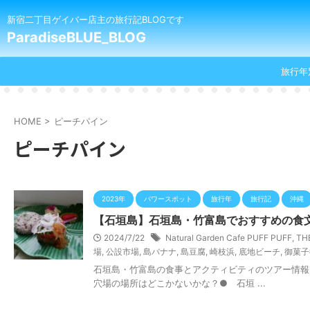
新宿二丁目ゲイバー店主の旅行記BLOGです
ParadiseBLUE_BLOG
旅行年
HOME
>
ピーチパイン
ピーチパイン
2023年
パワースポット
旅行年
旅行記
沖縄
【石垣島】石垣島・竹富島でおすすめの食文
2024/7/22
Natural Garden Cafe PUFF PUFF
,
TH
場
,
公設市場
,
島バナナ
,
島豆腐
,
崎枝浜
,
底地ビーチ
,
御菓子
石垣島・竹富島の食事とアクティビティのツアー情報です 石垣
穴場の場所はどこかないかな？● 石垣 ...