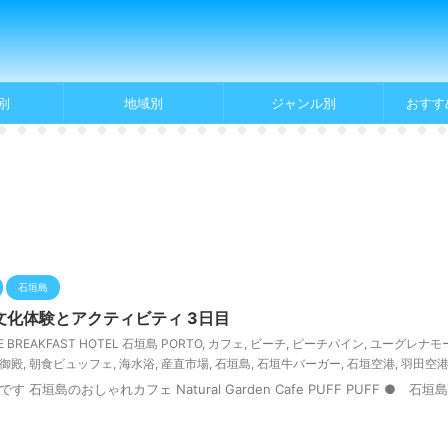
別
地域別
ジャンル別
おすす
石垣島
化体験とアクティビティ 3日目
E BREAKFAST HOTEL 石垣島 PORTO
,
カフェ
,
ビーチ
,
ピーチパイン
,
ユーグレナモ
御殿
,
朝食ビュッフェ
,
海水浴
,
産直市場
,
石垣島
,
石垣牛バーガー
,
石垣空港
,
羽田空
島のおしゃれカフェ Natural Garden Cafe PUFF PUFF ● 石