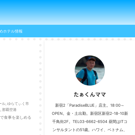
めホテル情報
たぁくんママ
ール
,
ゆらてぃく市
新宿2「ParadiseBLUE」店主。18:00～
港
,
那覇空港
OPEN。金・土出勤。新宿区新宿2-18-10新
垣島で食事を楽しめる
千鳥街2F。TEL03-6662-6504 昼間はITコ
ンサルタントの51歳。ハワイ、ベトナム、