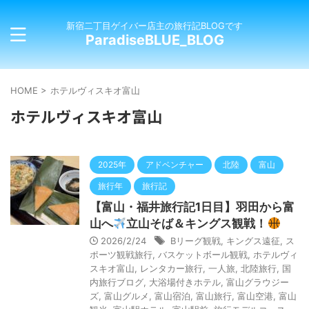
新宿二丁目ゲイバー店主の旅行記BLOGです
ParadiseBLUE_BLOG
HOME
>
ホテルヴィスキオ富山
ホテルヴィスキオ富山
2025年
アドベンチャー
北陸
富山
旅行年
旅行記
【富山・福井旅行記1日目】羽田から富
山へ
立山そば＆キングス観戦！
2026/2/24
Bリーグ観戦
,
キングス遠征
,
ス
ポーツ観戦旅行
,
バスケットボール観戦
,
ホテルヴィ
スキオ富山
,
レンタカー旅行
,
一人旅
,
北陸旅行
,
国
内旅行ブログ
,
大浴場付きホテル
,
富山グラウジー
ズ
,
富山グルメ
,
富山宿泊
,
富山旅行
,
富山空港
,
富山