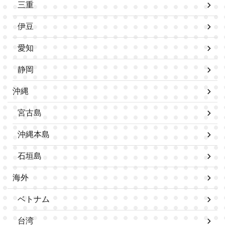
三重
伊豆
愛知
静岡
沖縄
宮古島
沖縄本島
石垣島
海外
ベトナム
台湾