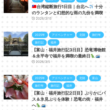
台湾縦断旅行1日目｜台北へ
十分
のランタンと幻想的な雨の九份を満喫
2026/3/15
2025年
アドベンチャー
北陸
旅行年
旅行記
福井
【富山・福井旅行記3日目】恐竜博物館
＆永平寺で福井を満喫の最終日
2026/3/5
2025年
アドベンチャー
北陸
富山
旅行年
旅行記
福井
【富山・福井旅行記2日目】ぶりかにバ
ス＆氷見ぶりを体験！恐竜の街・福井
へ