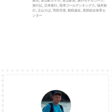
観光
,
富山駅ホテル
,
富山駅前
,
旅行モデルコース
,
旅行記
,
日本旅行
,
琉球ゴールデンキングス
,
福井旅
行
,
立山そば
,
羽田空港
,
観戦遠征
,
黒部総合体育セ
ンター