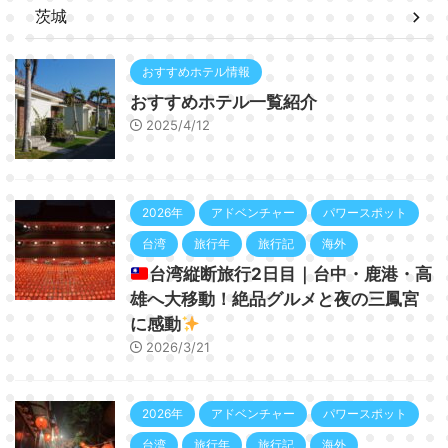
茨城
おすすめホテル情報
おすすめホテル一覧紹介
2025/4/12
2026年
アドベンチャー
パワースポット
台湾
旅行年
旅行記
海外
台湾縦断旅行2日目｜台中・鹿港・高
雄へ大移動！絶品グルメと夜の三鳳宮
に感動
2026/3/21
2026年
アドベンチャー
パワースポット
台湾
旅行年
旅行記
海外