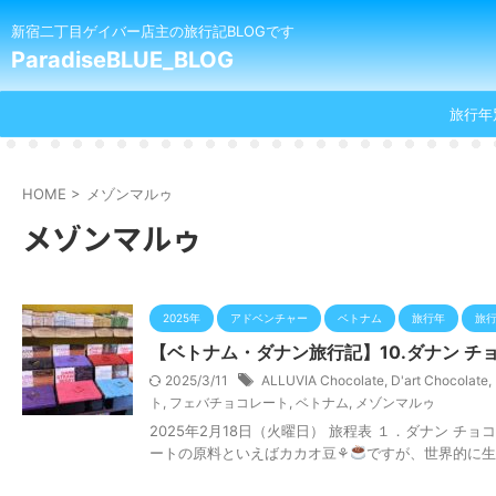
新宿二丁目ゲイバー店主の旅行記BLOGです
ParadiseBLUE_BLOG
旅行年
HOME
>
メゾンマルゥ
メゾンマルゥ
2025年
アドベンチャー
ベトナム
旅行年
旅
【ベトナム・ダナン旅行記】10.ダナン チ
2025/3/11
ALLUVIA Chocolate
,
D'art Chocolate
,
ト
,
フェバチョコレート
,
ベトナム
,
メゾンマルゥ
2025年2月18日（火曜日） 旅程表 １．ダナン 
ートの原料といえばカカオ豆⚘
ですが、世界的に生産地