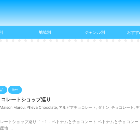
別
地域別
ジャンル別
おすす
行記
海外
ョコレートショップ巡り
Maison Marou
,
Pheva Chocolate
,
アルビアチョコレート
,
ダナン
,
チョコレート
,
デ
チョコレートショップ巡り １-１．ベトナムとチョコレート ベトナムとチョコレー
 ...