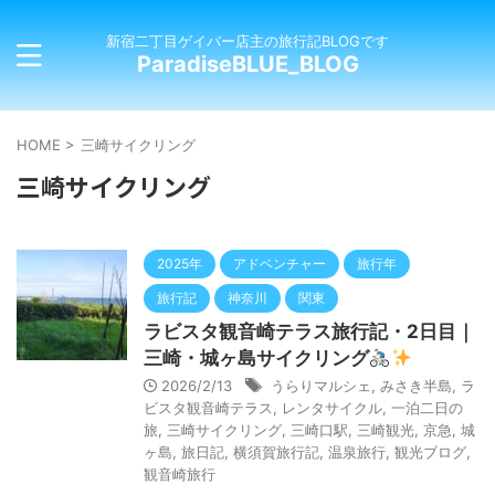
新宿二丁目ゲイバー店主の旅行記BLOGです
ParadiseBLUE_BLOG
HOME
>
三崎サイクリング
三崎サイクリング
2025年
アドベンチャー
旅行年
旅行記
神奈川
関東
ラビスタ観音崎テラス旅行記・2日目｜
三崎・城ヶ島サイクリング
2026/2/13
うらりマルシェ
,
みさき半島
,
ラ
ビスタ観音崎テラス
,
レンタサイクル
,
一泊二日の
旅
,
三崎サイクリング
,
三崎口駅
,
三崎観光
,
京急
,
城
ヶ島
,
旅日記
,
横須賀旅行記
,
温泉旅行
,
観光ブログ
,
観音崎旅行