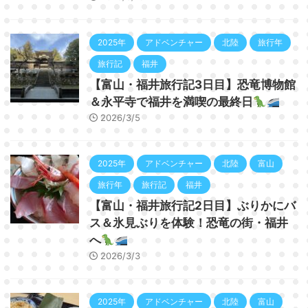
2025年
アドベンチャー
北陸
旅行年
旅行記
福井
【富山・福井旅行記3日目】恐竜博物館
＆永平寺で福井を満喫の最終日
2026/3/5
2025年
アドベンチャー
北陸
富山
旅行年
旅行記
福井
【富山・福井旅行記2日目】ぶりかにバ
ス＆氷見ぶりを体験！恐竜の街・福井
へ
2026/3/3
2025年
アドベンチャー
北陸
富山