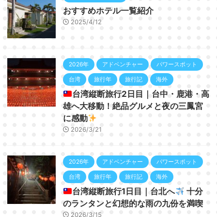
おすすめホテル一覧紹介
2025/4/12
2026年
アドベンチャー
パワースポット
台湾
旅行年
旅行記
海外
台湾縦断旅行2日目｜台中・鹿港・高
雄へ大移動！絶品グルメと夜の三鳳宮
に感動
2026/3/21
2026年
アドベンチャー
パワースポット
台湾
旅行年
旅行記
海外
台湾縦断旅行1日目｜台北へ
十分
のランタンと幻想的な雨の九份を満喫
2026/3/15