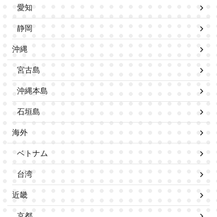
愛知
静岡
沖縄
宮古島
沖縄本島
石垣島
海外
ベトナム
台湾
近畿
京都