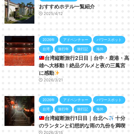
おすすめホテル一覧紹介
2025/4/12
2026年
アドベンチャー
パワースポット
台湾
旅行年
旅行記
海外
台湾縦断旅行2日目｜台中・鹿港・高
雄へ大移動！絶品グルメと夜の三鳳宮
に感動
2026/3/21
2026年
アドベンチャー
パワースポット
台湾
旅行年
旅行記
海外
台湾縦断旅行1日目｜台北へ
十分
のランタンと幻想的な雨の九份を満喫
2026/3/15