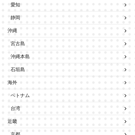
愛知
静岡
沖縄
宮古島
沖縄本島
石垣島
海外
ベトナム
台湾
近畿
京都