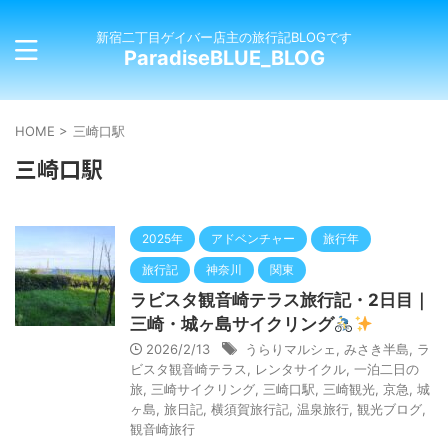
新宿二丁目ゲイバー店主の旅行記BLOGです
ParadiseBLUE_BLOG
HOME
>
三崎口駅
三崎口駅
2025年
アドベンチャー
旅行年
旅行記
神奈川
関東
ラビスタ観音崎テラス旅行記・2日目｜
三崎・城ヶ島サイクリング
2026/2/13
うらりマルシェ
,
みさき半島
,
ラ
ビスタ観音崎テラス
,
レンタサイクル
,
一泊二日の
旅
,
三崎サイクリング
,
三崎口駅
,
三崎観光
,
京急
,
城
ヶ島
,
旅日記
,
横須賀旅行記
,
温泉旅行
,
観光ブログ
,
観音崎旅行