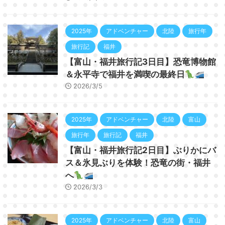
2025年
アドベンチャー
北陸
旅行年
旅行記
福井
【富山・福井旅行記3日目】恐竜博物館
＆永平寺で福井を満喫の最終日
2026/3/5
2025年
アドベンチャー
北陸
富山
旅行年
旅行記
福井
【富山・福井旅行記2日目】ぶりかにバ
ス＆氷見ぶりを体験！恐竜の街・福井
へ
2026/3/3
2025年
アドベンチャー
北陸
富山