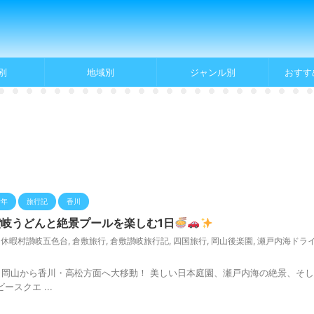
別
地域別
ジャンル別
おすす
行年
旅行記
香川
岐うどんと絶景プールを楽しむ1日
,
休暇村讃岐五色台
,
倉敷旅行
,
倉敷讃岐旅行記
,
四国旅行
,
岡山後楽園
,
瀬戸内海ドラ
、岡山から香川・高松方面へ大移動！ 美しい日本庭園、瀬戸内海の絶景、そ
ースクエ ...