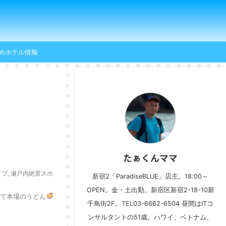
めホテル情報
たぁくんママ
イブ
,
瀬戸内絶景スポ
新宿2「ParadiseBLUE」店主。18:00～
OPEN。金・土出勤。新宿区新宿2-18-10新
して本場のうどん
千鳥街2F。TEL03-6662-6504 昼間はITコ
ンサルタントの51歳。ハワイ、ベトナム、