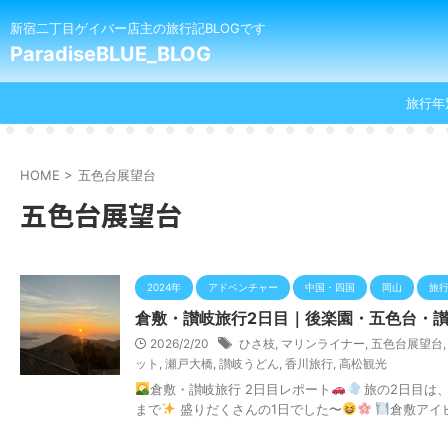
新宿二丁目ゲイバー店主の旅行記BLOGです
ParadiseBLUE_BLOG
旅行年
HOME
>
五色台展望台
五色台展望台
2024年
アドベンチャー
中国・四国
岡山
旅
倉敷・讃岐旅行2日目｜後楽園・五色台・讃
2026/2/20
ひさ枝
,
マリンライナー
,
五色台展望台
ット
,
瀬戸大橋
,
讃岐うどん
,
香川旅行
,
高松観光
倉敷・讃岐旅行 2日目レポート
旅の2日目は
まで
盛りだくさんの1日でした〜
倉敷アイビ