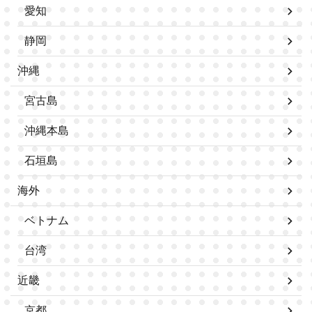
愛知
静岡
沖縄
宮古島
沖縄本島
石垣島
海外
ベトナム
台湾
近畿
京都