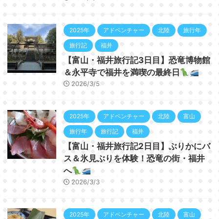
2025年
アドベンチャー
北陸
旅行年
旅行記
福井
【富山・福井旅行記3日目】恐竜博物館
＆永平寺で福井を満喫の最終日
2026/3/5
2025年
アドベンチャー
北陸
富山
旅行年
旅行記
福井
【富山・福井旅行記2日目】ぶりかにバ
ス＆氷見ぶりを体験！恐竜の街・福井
へ
2026/3/3
2025年
アドベンチャー
北陸
富山