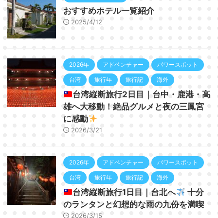
おすすめホテル一覧紹介
2025/4/12
2026年
アドベンチャー
パワースポット
台湾
旅行年
旅行記
海外
台湾縦断旅行2日目｜台中・鹿港・高
雄へ大移動！絶品グルメと夜の三鳳宮
に感動
2026/3/21
2026年
アドベンチャー
パワースポット
台湾
旅行年
旅行記
海外
台湾縦断旅行1日目｜台北へ
十分
のランタンと幻想的な雨の九份を満喫
2026/3/15