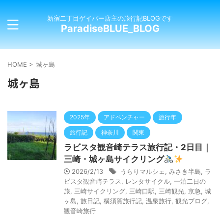
新宿二丁目ゲイバー店主の旅行記BLOGです
ParadiseBLUE_BLOG
HOME
>
城ヶ島
城ヶ島
2025年
アドベンチャー
旅行年
旅行記
神奈川
関東
ラビスタ観音崎テラス旅行記・2日目｜
三崎・城ヶ島サイクリング
2026/2/13
うらりマルシェ
,
みさき半島
,
ラ
ビスタ観音崎テラス
,
レンタサイクル
,
一泊二日の
旅
,
三崎サイクリング
,
三崎口駅
,
三崎観光
,
京急
,
城
ヶ島
,
旅日記
,
横須賀旅行記
,
温泉旅行
,
観光ブログ
,
観音崎旅行