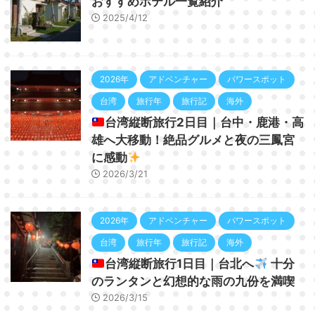
おすすめホテル一覧紹介
2025/4/12
2026年
アドベンチャー
パワースポット
台湾
旅行年
旅行記
海外
台湾縦断旅行2日目｜台中・鹿港・高
雄へ大移動！絶品グルメと夜の三鳳宮
に感動
2026/3/21
2026年
アドベンチャー
パワースポット
台湾
旅行年
旅行記
海外
台湾縦断旅行1日目｜台北へ
十分
のランタンと幻想的な雨の九份を満喫
2026/3/15