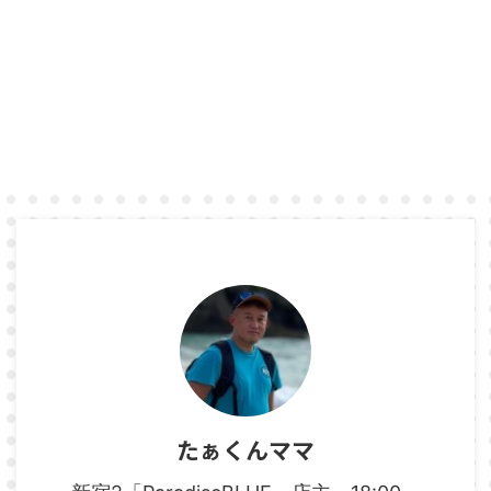
たぁくんママ