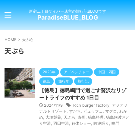
新宿二丁目ゲイバー店主の旅行記BLOGです
ParadiseBLUE_BLOG
HOME
>
天ぷら
天ぷら
2023年
アドベンチャー
中国・四国
徳島
旅行年
旅行記
【徳島】徳島鳴門で過ごす贅沢なリゾ
ートライフのすすめ 1日目
2024/11/9
Rich burger factory
,
アヲアヲ
ナルトリゾート
,
すだち
,
ビュッフェ
,
マグロ
,
わか
め
,
大塚製薬
,
天ぷら
,
寿司
,
徳島料理
,
徳島阿波おど
り空港
,
羽田空港
,
解体ショー
,
阿波踊り
,
鳴門