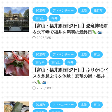
2025年
アドベンチャー
北陸
旅行年
旅行記
福井
【富山・福井旅行記3日目】恐竜博物館
＆永平寺で福井を満喫の最終日
2026/3/5
2025年
アドベンチャー
北陸
富山
旅行年
旅行記
福井
【富山・福井旅行記2日目】ぶりかにバ
ス＆氷見ぶりを体験！恐竜の街・福井
へ
2026/3/3
2025年
アドベンチャー
北陸
富山