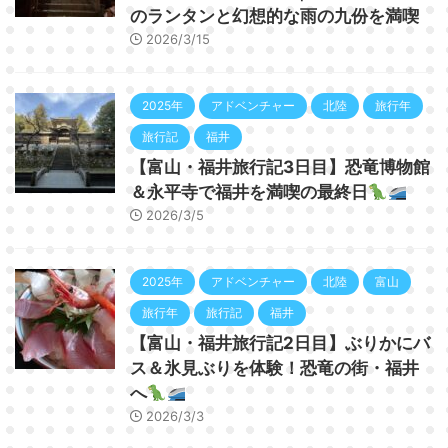
のランタンと幻想的な雨の九份を満喫
2026/3/15
2025年
アドベンチャー
北陸
旅行年
旅行記
福井
【富山・福井旅行記3日目】恐竜博物館
＆永平寺で福井を満喫の最終日
2026/3/5
2025年
アドベンチャー
北陸
富山
旅行年
旅行記
福井
【富山・福井旅行記2日目】ぶりかにバ
ス＆氷見ぶりを体験！恐竜の街・福井
へ
2026/3/3