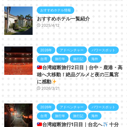
おすすめホテル情報
おすすめホテル一覧紹介
2025/4/12
2026年
アドベンチャー
パワースポット
台湾
旅行年
旅行記
海外
台湾縦断旅行2日目｜台中・鹿港・高
雄へ大移動！絶品グルメと夜の三鳳宮
に感動
2026/3/21
2026年
アドベンチャー
パワースポット
台湾
旅行年
旅行記
海外
台湾縦断旅行1日目｜台北へ
十分