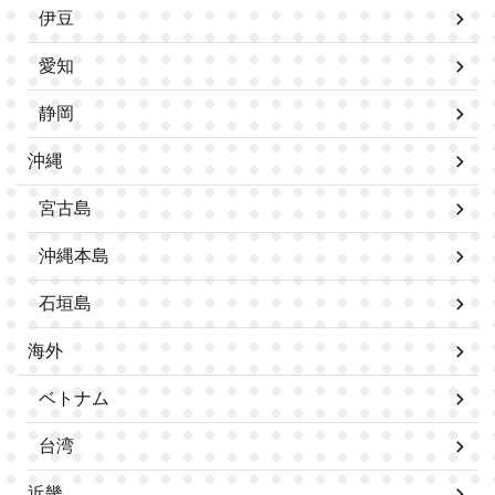
伊豆
愛知
静岡
沖縄
宮古島
沖縄本島
石垣島
海外
ベトナム
台湾
近畿