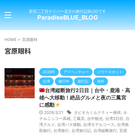
新宿二丁目ゲイバー店主の旅行記BLOGです
ParadiseBLUE_BLOG
HOME
>
宮原眼科
宮原眼科
2026年
アドベンチャー
パワースポット
台湾
旅行年
旅行記
海外
台湾縦断旅行2日目｜台中・鹿港・高
雄へ大移動！絶品グルメと夜の三鳳宮
に感動
2026/3/21
タピオカミルクティー発祥
,
ホ
テルニッコー高雄
,
三鳳宮
,
台中観光
,
台湾2日目
,
台
湾グルメ
,
台湾バス移動
,
台湾モデルコース
,
台湾南
部旅行
,
台湾旅行
,
台湾旅行記
,
台湾縦断旅行
,
宮原