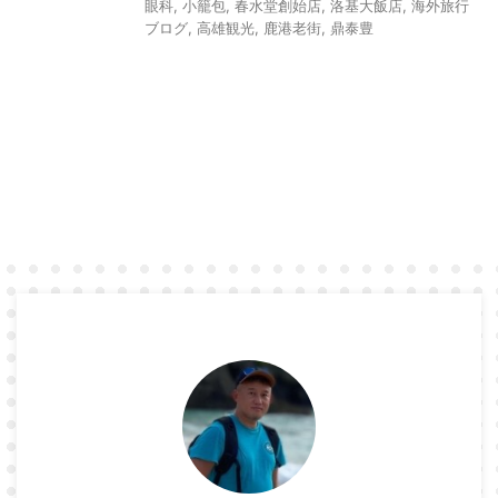
眼科
,
小籠包
,
春水堂創始店
,
洛基大飯店
,
海外旅行
ブログ
,
高雄観光
,
鹿港老街
,
鼎泰豊