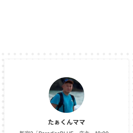
たぁくんママ