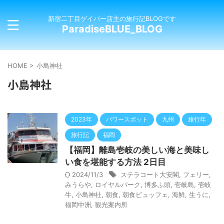
新宿二丁目ゲイバー店主の旅行記BLOGです
ParadiseBLUE_BLOG
HOME
>
小島神社
小島神社
2023年
パワースポット
九州
旅行年
旅行記
福岡
【福岡】離島壱岐の美しい海と美味し
い食を堪能する方法 2日目
2024/11/3
ステラコート大安閣
,
フェリー
,
みうらや
,
ロイヤルパーク
,
博多ふ頭
,
壱岐島
,
壱岐
牛
,
小島神社
,
朝食
,
朝食ビュッフェ
,
海鮮
,
生うに
,
福岡中洲
,
観光案内所