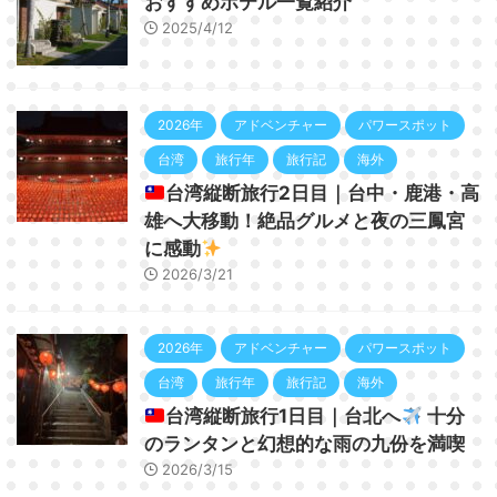
おすすめホテル一覧紹介
2025/4/12
2026年
アドベンチャー
パワースポット
台湾
旅行年
旅行記
海外
台湾縦断旅行2日目｜台中・鹿港・高
雄へ大移動！絶品グルメと夜の三鳳宮
に感動
2026/3/21
2026年
アドベンチャー
パワースポット
台湾
旅行年
旅行記
海外
台湾縦断旅行1日目｜台北へ
十分
のランタンと幻想的な雨の九份を満喫
2026/3/15