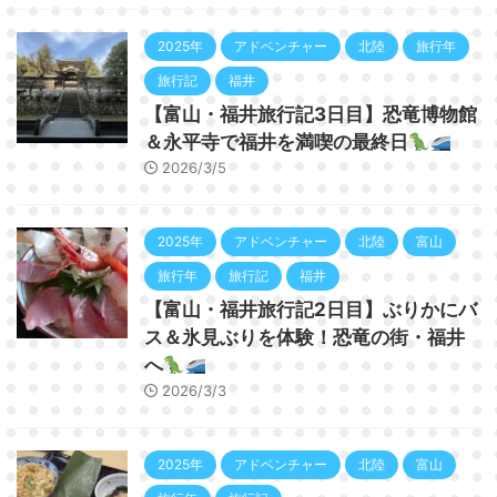
2025年
アドベンチャー
北陸
旅行年
旅行記
福井
【富山・福井旅行記3日目】恐竜博物館
＆永平寺で福井を満喫の最終日
2026/3/5
2025年
アドベンチャー
北陸
富山
旅行年
旅行記
福井
【富山・福井旅行記2日目】ぶりかにバ
ス＆氷見ぶりを体験！恐竜の街・福井
へ
2026/3/3
2025年
アドベンチャー
北陸
富山