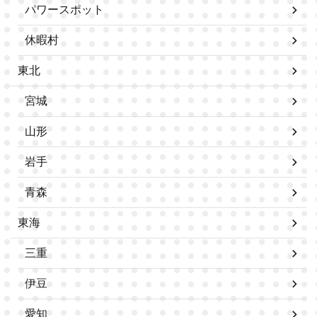
パワースポット
休暇村
東北
宮城
山形
岩手
青森
東海
三重
伊豆
愛知