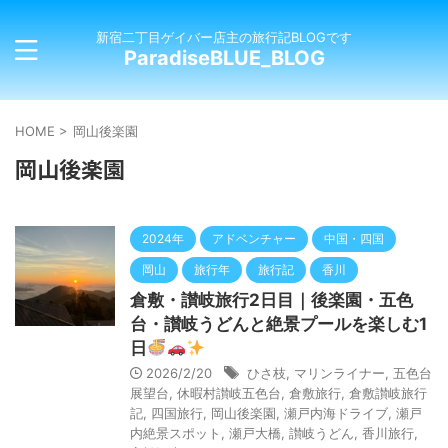
新宿二丁目ゲイバー店主の旅行記BLOGです
ParadiseBLUE_BLOG
HOME
>
岡山後楽園
岡山後楽園
2024年
アドベンチャー
中国・四国
岡山
旅行年
旅行記
香川
倉敷・讃岐旅行2日目｜後楽園・五色
台・讃岐うどんと絶景プールを楽しむ1
日
2026/2/20
ひさ枝
,
マリンライナー
,
五色台
展望台
,
休暇村讃岐五色台
,
倉敷旅行
,
倉敷讃岐旅行
記
,
四国旅行
,
岡山後楽園
,
瀬戸内海ドライブ
,
瀬戸
内絶景スポット
,
瀬戸大橋
,
讃岐うどん
,
香川旅行
,