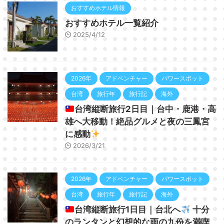
おすすめホテル情報
おすすめホテル一覧紹介
2025/4/12
2026年
アドベンチャー
パワースポット
台湾
旅行年
旅行記
海外
台湾縦断旅行2日目｜台中・鹿港・高
雄へ大移動！絶品グルメと夜の三鳳宮
に感動
2026/3/21
2026年
アドベンチャー
パワースポット
台湾
旅行年
旅行記
海外
台湾縦断旅行1日目｜台北へ
十分
のランタンと幻想的な雨の九份を満喫