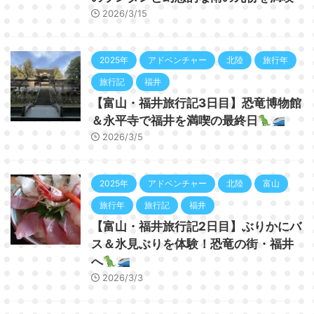
2026/3/15
2025年
アドベンチャー
北陸
旅行年
旅行記
福井
【富山・福井旅行記3日目】恐竜博物館
＆永平寺で福井を満喫の最終日
2026/3/5
2025年
アドベンチャー
北陸
富山
旅行年
旅行記
福井
【富山・福井旅行記2日目】ぶりかにバ
ス＆氷見ぶりを体験！恐竜の街・福井
へ
2026/3/3