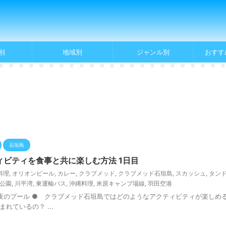
別
地域別
ジャンル別
おすす
石垣島
ビティを食事と共に楽しむ方法 1日目
料理
,
オリオンビール
,
カレー
,
クラブメッド
,
クラブメッド石垣島
,
スカッシュ
,
タン
公園
,
川平湾
,
東運輸バス
,
沖縄料理
,
米原キャンプ場線
,
羽田空港
 夜のプール ● クラブメッド石垣島ではどのようなアクティビティが楽しめ
ているの？ ...