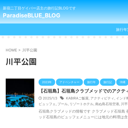
新宿二丁目ゲイバー店主の旅行記BLOGです
ParadiseBLUE_BLOG
旅行年
HOME
>
川平公園
川平公園
2023年
アドベンチャー
旅行年
旅行記
沖縄
【石垣島】石垣島クラブメッドでのアクティ
2025/1/3
KABIRAご飯屋
,
アクティビティ
,
インド
ビュッフェ
,
プール
,
リゾートホテル
,
南ぬ島石垣空港
,
川平
石垣島クラブメッドの情報です クラブメッド石垣島
ッド石垣島のビュッフェメニューには地元の料理は含まれ