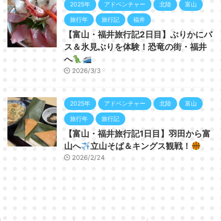
2025年
アドベンチャー
北陸
富山
旅行年
旅行記
福井
【富山・福井旅行記2日目】ぶりかにバ
ス＆氷見ぶりを体験！恐竜の街・福井
へ
2026/3/3
2025年
アドベンチャー
北陸
富山
旅行年
旅行記
【富山・福井旅行記1日目】羽田から富
山へ
立山そば＆キングス観戦！
2026/2/24