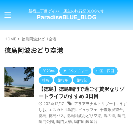
新宿二丁目ゲイバー店主の旅行記BLOGです
ParadiseBLUE_BLOG
HOME
>
徳島阿波おどり空港
徳島阿波おどり空港
2023年
アドベンチャー
中国・四国
徳島
旅行年
旅行記
【徳島】徳島鳴門で過ごす贅沢なリゾ
ートライフのすすめ 3日目
2024/12/17
アヲアヲナルトリゾート
,
うず
しお
,
エスカヒル鳴門
,
ビュッフェ
,
千畳敷展望台
,
徳島
,
徳島バス
,
徳島阿波おどり空港
,
渦の道
,
鳴門
,
鳴門公園
,
鳴門大橋
,
鳴門山展望台