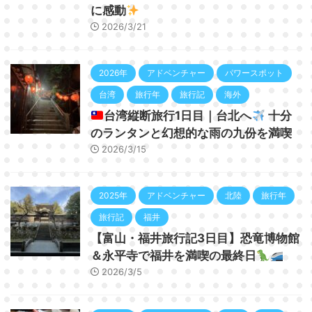
に感動
2026/3/21
2026年
アドベンチャー
パワースポット
台湾
旅行年
旅行記
海外
台湾縦断旅行1日目｜台北へ
十分
のランタンと幻想的な雨の九份を満喫
2026/3/15
2025年
アドベンチャー
北陸
旅行年
旅行記
福井
【富山・福井旅行記3日目】恐竜博物館
＆永平寺で福井を満喫の最終日
2026/3/5