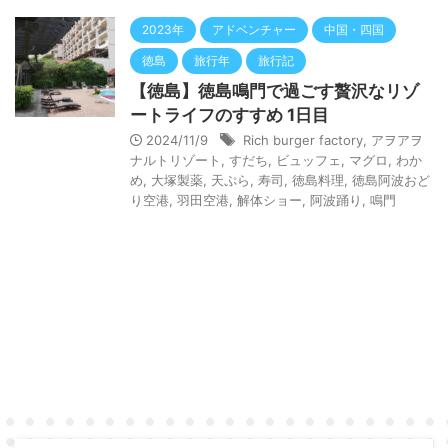
2023年
アドベンチャー
中国・四国
徳島
旅行年
旅行記
【徳島】徳島鳴門で過ごす贅沢なリゾ
ートライフのすすめ 1日目
2024/11/9
Rich burger factory
,
アヲアヲ
ナルトリゾート
,
すだち
,
ビュッフェ
,
マグロ
,
わか
め
,
大塚製薬
,
天ぷら
,
寿司
,
徳島料理
,
徳島阿波おど
り空港
,
羽田空港
,
解体ショー
,
阿波踊り
,
鳴門