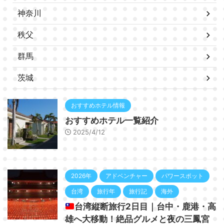
神奈川
秩父
群馬
茨城
おすすめホテル情報
おすすめホテル一覧紹介
2025/4/12
2026年
アドベンチャー
パワースポット
台湾
旅行年
旅行記
海外
台湾縦断旅行2日目｜台中・鹿港・高
雄へ大移動！絶品グルメと夜の三鳳宮