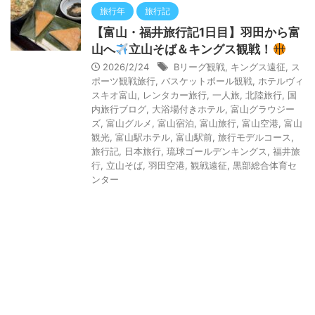
旅行年
旅行記
【富山・福井旅行記1日目】羽田から富
山へ
立山そば＆キングス観戦！
2026/2/24
Bリーグ観戦
,
キングス遠征
,
ス
ポーツ観戦旅行
,
バスケットボール観戦
,
ホテルヴィ
スキオ富山
,
レンタカー旅行
,
一人旅
,
北陸旅行
,
国
内旅行ブログ
,
大浴場付きホテル
,
富山グラウジー
ズ
,
富山グルメ
,
富山宿泊
,
富山旅行
,
富山空港
,
富山
観光
,
富山駅ホテル
,
富山駅前
,
旅行モデルコース
,
旅行記
,
日本旅行
,
琉球ゴールデンキングス
,
福井旅
行
,
立山そば
,
羽田空港
,
観戦遠征
,
黒部総合体育セ
ンター