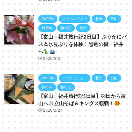
2025年
アドベンチャー
北陸
富山
旅行年
旅行記
福井
【富山・福井旅行記2日目】ぶりかにバ
ス＆氷見ぶりを体験！恐竜の街・福井
へ
2026/3/3
2025年
アドベンチャー
北陸
富山
旅行年
旅行記
【富山・福井旅行記1日目】羽田から富
山へ
立山そば＆キングス観戦！
2026/2/24