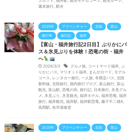
スポット
,
福井駅
,
観光モデルコース
,
観光ルート
,
週末旅行
,
駅弁
2025年
アドベンチャー
北陸
富山
旅行年
旅行記
福井
【富山・福井旅行記2日目】ぶりかにバ
ス＆氷見ぶりを体験！恐竜の街・福井
へ
2026/3/3
グルメ旅
,
コートヤード福井
,
ぶ
りかにバス
,
マリオット福井
,
まんがロード
,
モデル
コース
,
レンタカー旅行
,
一人旅
,
冬限定バス
,
北陸
新幹線
,
北陸旅行
,
国内旅行ブログ
,
富山旅行
,
富山
観光
,
富山駅
,
恐竜の街
,
旅行記
,
日本旅行
,
氷見グル
メ
,
氷見ぶり
,
氷見観光
,
福井ホテル
,
福井恐竜
,
福井
旅行
,
福井観光
,
福井駅
,
福井駅恐竜
,
藤子不二雄A
,
高岡駅
,
魚市場食堂
2025年
アドベンチャー
北陸
富山