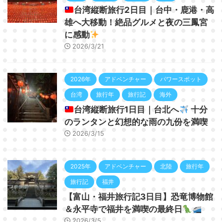
台湾縦断旅行2日目｜台中・鹿港・高
雄へ大移動！絶品グルメと夜の三鳳宮
に感動
2026/3/21
2026年
アドベンチャー
パワースポット
台湾
旅行年
旅行記
海外
台湾縦断旅行1日目｜台北へ
十分
のランタンと幻想的な雨の九份を満喫
2026/3/15
2025年
アドベンチャー
北陸
旅行年
旅行記
福井
【富山・福井旅行記3日目】恐竜博物館
＆永平寺で福井を満喫の最終日
2026/3/5