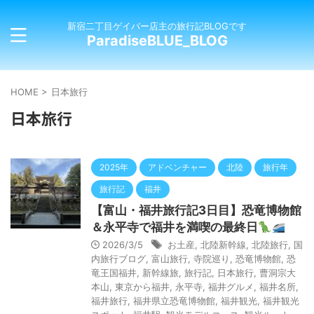
新宿二丁目ゲイバー店主の旅行記BLOGです
ParadiseBLUE_BLOG
HOME
>
日本旅行
日本旅行
2025年
アドベンチャー
北陸
旅行年
旅行記
福井
【富山・福井旅行記3日目】恐竜博物館
＆永平寺で福井を満喫の最終日
2026/3/5
お土産
,
北陸新幹線
,
北陸旅行
,
国
内旅行ブログ
,
富山旅行
,
寺院巡り
,
恐竜博物館
,
恐
竜王国福井
,
新幹線旅
,
旅行記
,
日本旅行
,
曹洞宗大
本山
,
東京から福井
,
永平寺
,
福井グルメ
,
福井名所
,
福井旅行
,
福井県立恐竜博物館
,
福井観光
,
福井観光