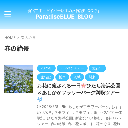
新宿二丁目ゲイバー店主の旅行記BLOGです
ParadiseBLUE_BLOG
HOME
>
春の絶景
春の絶景
2025年
アドベンチャー
旅行年
旅行記
栃木
茨城
関東
お花に癒される一日
ひたち海浜公園
＆あしかがフラワーパーク満喫ツアー
2025/8/8
あしかがフラワーパーク
,
おすす
め花名所
,
ネモフィラ
,
ネモフィラ畑
,
バスツアー体
験記
,
ひたち海浜公園
,
新宿発バス旅行
,
日帰りバス
ツアー
,
春の絶景
,
春の花スポット
,
花めぐり
,
花旅