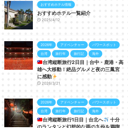
おすすめホテル情報
おすすめホテル一覧紹介
2025/4/12
2026年
アドベンチャー
パワースポット
台湾
旅行年
旅行記
海外
台湾縦断旅行2日目｜台中・鹿港・高
雄へ大移動！絶品グルメと夜の三鳳宮
に感動
2026/3/21
2026年
アドベンチャー
パワースポット
台湾
旅行年
旅行記
海外
台湾縦断旅行1日目｜台北へ
十分
のランタンと幻想的な雨の九份を満喫