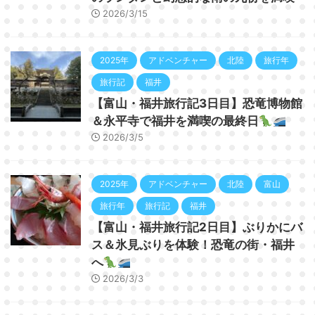
2026/3/15
2025年
アドベンチャー
北陸
旅行年
旅行記
福井
【富山・福井旅行記3日目】恐竜博物館
＆永平寺で福井を満喫の最終日
2026/3/5
2025年
アドベンチャー
北陸
富山
旅行年
旅行記
福井
【富山・福井旅行記2日目】ぶりかにバ
ス＆氷見ぶりを体験！恐竜の街・福井
へ
2026/3/3