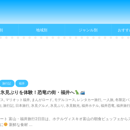
別
地域別
ジャンル別
おすす
旅行記
福井
＆氷見ぶりを体験！恐竜の街・福井へ
バス
,
マリオット福井
,
まんがロード
,
モデルコース
,
レンタカー旅行
,
一人旅
,
冬限定バ
街
,
旅行記
,
日本旅行
,
氷見グルメ
,
氷見ぶり
,
氷見観光
,
福井ホテル
,
福井恐竜
,
福井旅
タート 富山・福井旅行2日目は、ホテルヴィスキオ富山の朝食ビュッフェから
に
新鮮な食材 ...