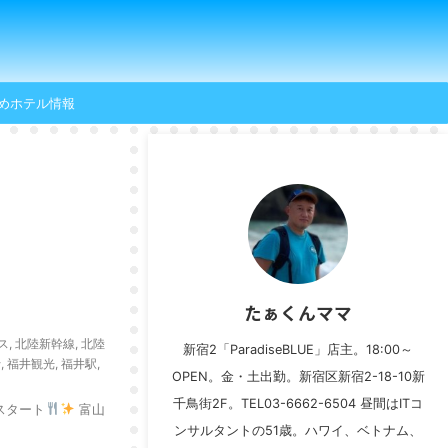
めホテル情報
たぁくんママ
ス
,
北陸新幹線
,
北陸
新宿2「ParadiseBLUE」店主。18:00～
行
,
福井観光
,
福井駅
,
OPEN。金・土出勤。新宿区新宿2-18-10新
千鳥街2F。TEL03-6662-6504 昼間はITコ
スタート
富山
ンサルタントの51歳。ハワイ、ベトナム、