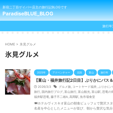
新宿二丁目ゲイバー店主の旅行記BLOGです
ParadiseBLUE_BLOG
旅行年
HOME
>
氷見グルメ
氷見グルメ
2025年
アドベンチャー
北陸
富山
旅行年
【富山・福井旅行記2日目】ぶりかにバス
2026/3/3
グルメ旅
,
コートヤード福井
,
ぶりかに
旅行
,
国内旅行ブログ
,
富山旅行
,
富山観光
,
富山駅
,
恐竜の
福井駅恐竜
,
藤子不二雄A
,
高岡駅
,
魚市場食堂
🍽ホテルヴィスキオ富山の朝食ビュッフェで贅沢ス
名産を中心としたメニューが並び、朝から贅沢な気分