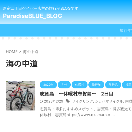
新宿二丁目ゲイバー店主の旅行記BLOGです
ParadiseBLUE_BLOG
旅行年
HOME
>
海の中道
海の中道
2022年
九州
休暇村
旅行年
旅行記
福岡
志賀島 〜休暇村志賀島〜 2日目
2023/12/29
サイクリング
,
シカハマサイクル
,
休暇
志賀島・博多おすすめスポット、志賀島・博多観光モデ
休暇村 志賀島https://www.qkamura.o ...