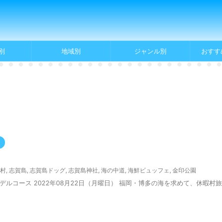
別
地域別
ジャンル別
おすす
村
,
志賀島
,
志賀島ドッグ
,
志賀島神社
,
海の中道
,
海鮮ビュッフェ
,
金印公園
ルコース 2022年08月22日（月曜日） 福岡・博多の海を求めて、休暇村