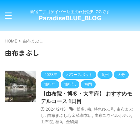
新宿二丁目ゲイバー店主の旅行記BLOGです
ParadiseBLUE_BLOG
HOME
>
由布まぶし
由布まぶし
2023年
パワースポット
九州
大分
旅行年
旅行記
福岡
【由布院・博多・大宰府】 おすすめモ
デルコース 1日目
2024/2/13
博多
,
梅
,
特急ゆふ号
,
由布まぶ
し
,
由布まぶし心金鱗湖本店
,
由布ユウベルホテル
,
由布院
,
福岡
,
金鱗湖