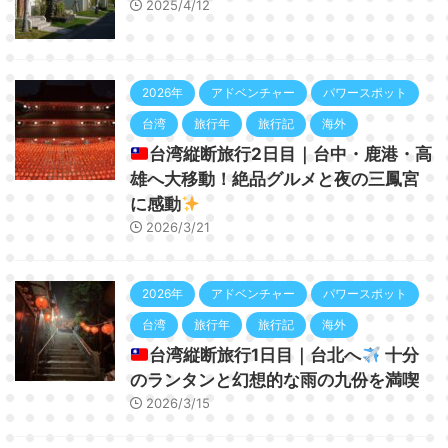
2025/4/12
2026年
アドベンチャー
パワースポット
台湾
旅行年
旅行記
海外
台湾縦断旅行2日目｜台中・鹿港・高
雄へ大移動！絶品グルメと夜の三鳳宮
に感動
2026/3/21
2026年
アドベンチャー
パワースポット
台湾
旅行年
旅行記
海外
台湾縦断旅行1日目｜台北へ
十分
のランタンと幻想的な雨の九份を満喫
2026/3/15