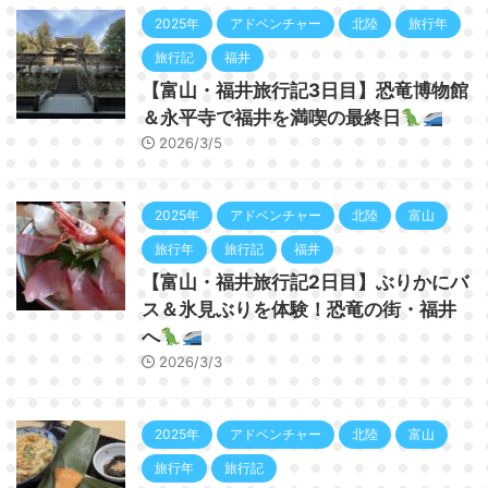
2025年
アドベンチャー
北陸
旅行年
旅行記
福井
【富山・福井旅行記3日目】恐竜博物館
＆永平寺で福井を満喫の最終日
2026/3/5
2025年
アドベンチャー
北陸
富山
旅行年
旅行記
福井
【富山・福井旅行記2日目】ぶりかにバ
ス＆氷見ぶりを体験！恐竜の街・福井
へ
2026/3/3
2025年
アドベンチャー
北陸
富山
旅行年
旅行記