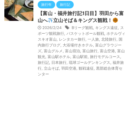
旅行年
旅行記
【富山・福井旅行記1日目】羽田から富
山へ
立山そば＆キングス観戦！
2026/2/24
Bリーグ観戦
,
キングス遠征
,
ス
ポーツ観戦旅行
,
バスケットボール観戦
,
ホテルヴィ
スキオ富山
,
レンタカー旅行
,
一人旅
,
北陸旅行
,
国
内旅行ブログ
,
大浴場付きホテル
,
富山グラウジー
ズ
,
富山グルメ
,
富山宿泊
,
富山旅行
,
富山空港
,
富山
観光
,
富山駅ホテル
,
富山駅前
,
旅行モデルコース
,
旅行記
,
日本旅行
,
琉球ゴールデンキングス
,
福井旅
行
,
立山そば
,
羽田空港
,
観戦遠征
,
黒部総合体育セ
ンター