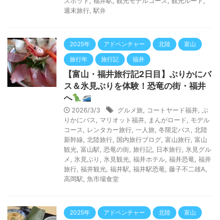
スポット
,
福井駅
,
観光モデルコース
,
観光ルート
,
週末旅行
,
駅弁
2025年
アドベンチャー
北陸
富山
旅行年
旅行記
福井
【富山・福井旅行記2日目】ぶりかにバ
ス＆氷見ぶりを体験！恐竜の街・福井
へ
2026/3/3
グルメ旅
,
コートヤード福井
,
ぶ
りかにバス
,
マリオット福井
,
まんがロード
,
モデル
コース
,
レンタカー旅行
,
一人旅
,
冬限定バス
,
北陸
新幹線
,
北陸旅行
,
国内旅行ブログ
,
富山旅行
,
富山
観光
,
富山駅
,
恐竜の街
,
旅行記
,
日本旅行
,
氷見グル
メ
,
氷見ぶり
,
氷見観光
,
福井ホテル
,
福井恐竜
,
福井
旅行
,
福井観光
,
福井駅
,
福井駅恐竜
,
藤子不二雄A
,
高岡駅
,
魚市場食堂
2025年
アドベンチャー
北陸
富山