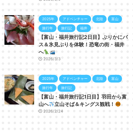
2025年
アドベンチャー
北陸
富山
旅行年
旅行記
福井
【富山・福井旅行記2日目】ぶりかにバ
ス＆氷見ぶりを体験！恐竜の街・福井
へ
2026/3/3
2025年
アドベンチャー
北陸
富山
旅行年
旅行記
【富山・福井旅行記1日目】羽田から富
山へ
立山そば＆キングス観戦！
2026/2/24