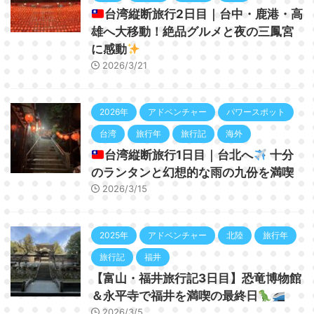
台湾縦断旅行2日目｜台中・鹿港・高
雄へ大移動！絶品グルメと夜の三鳳宮
に感動
2026/3/21
2026年
アドベンチャー
パワースポット
台湾
旅行年
旅行記
海外
台湾縦断旅行1日目｜台北へ
十分
のランタンと幻想的な雨の九份を満喫
2026/3/15
2025年
アドベンチャー
北陸
旅行年
旅行記
福井
【富山・福井旅行記3日目】恐竜博物館
＆永平寺で福井を満喫の最終日
2026/3/5