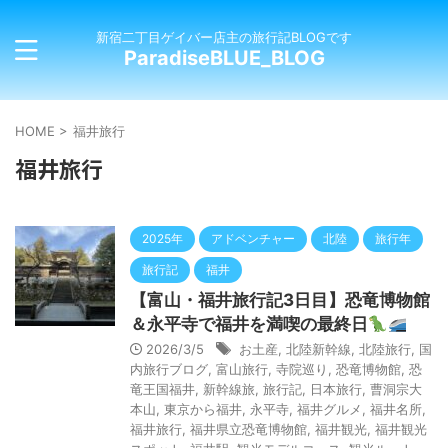
新宿二丁目ゲイバー店主の旅行記BLOGです
ParadiseBLUE_BLOG
HOME
>
福井旅行
福井旅行
2025年
アドベンチャー
北陸
旅行年
旅行記
福井
【富山・福井旅行記3日目】恐竜博物館
＆永平寺で福井を満喫の最終日
2026/3/5
お土産
,
北陸新幹線
,
北陸旅行
,
国
内旅行ブログ
,
富山旅行
,
寺院巡り
,
恐竜博物館
,
恐
竜王国福井
,
新幹線旅
,
旅行記
,
日本旅行
,
曹洞宗大
本山
,
東京から福井
,
永平寺
,
福井グルメ
,
福井名所
,
福井旅行
,
福井県立恐竜博物館
,
福井観光
,
福井観光