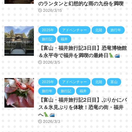
のランタンと幻想的な雨の九份を満喫
2026/3/15
2025年
アドベンチャー
北陸
旅行年
旅行記
福井
【富山・福井旅行記3日目】恐竜博物館
＆永平寺で福井を満喫の最終日
2026/3/5
2025年
アドベンチャー
北陸
富山
旅行年
旅行記
福井
【富山・福井旅行記2日目】ぶりかにバ
ス＆氷見ぶりを体験！恐竜の街・福井
へ
2026/3/3