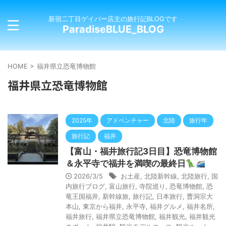
新宿二丁目ゲイバー店主の旅行記BLOGです
ParadiseBLUE_BLOG
HOME
>
福井県立恐竜博物館
福井県立恐竜博物館
2025年
アドベンチャー
北陸
旅行年
旅行記
福井
【富山・福井旅行記3日目】恐竜博物館
＆永平寺で福井を満喫の最終日
2026/3/5
お土産
,
北陸新幹線
,
北陸旅行
,
国
内旅行ブログ
,
富山旅行
,
寺院巡り
,
恐竜博物館
,
恐
竜王国福井
,
新幹線旅
,
旅行記
,
日本旅行
,
曹洞宗大
本山
,
東京から福井
,
永平寺
,
福井グルメ
,
福井名所
,
福井旅行
,
福井県立恐竜博物館
,
福井観光
,
福井観光