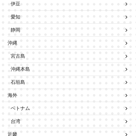
伊豆
愛知
静岡
沖縄
宮古島
沖縄本島
石垣島
海外
ベトナム
台湾
近畿