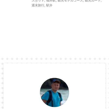
スポット
,
福井駅
,
観光モデルコース
,
観光ルート
,
週末旅行
,
駅弁