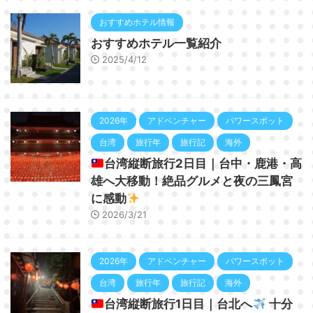
おすすめホテル情報
おすすめホテル一覧紹介
2025/4/12
2026年
アドベンチャー
パワースポット
台湾
旅行年
旅行記
海外
台湾縦断旅行2日目｜台中・鹿港・高
雄へ大移動！絶品グルメと夜の三鳳宮
に感動
2026/3/21
2026年
アドベンチャー
パワースポット
台湾
旅行年
旅行記
海外
台湾縦断旅行1日目｜台北へ
十分