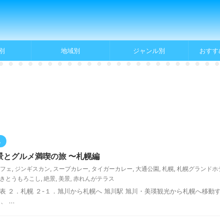
別
地域別
ジャンル別
おすす
記
とグルメ満喫の旅 〜札幌編
フェ
,
ジンギスカン
,
スープカレー
,
タイガーカレー
,
大通公園
,
札幌
,
札幌グランドホ
きとうもろこし
,
絶景
,
美景
,
赤れんがテラス
旅程表 ２．札幌 ２-１．旭川から札幌へ 旭川駅 旭川・美瑛観光から札幌へ移
...