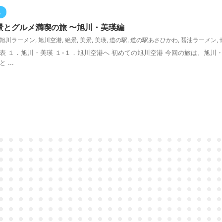
記
景とグルメ満喫の旅 〜旭川・美瑛編
旭川ラーメン
,
旭川空港
,
絶景
,
美景
,
美瑛
,
道の駅
,
道の駅あさひかわ
,
醤油ラーメン
,
旅程表 １．旭川・美瑛 １-１．旭川空港へ 初めての旭川空港 今回の旅は、旭
...