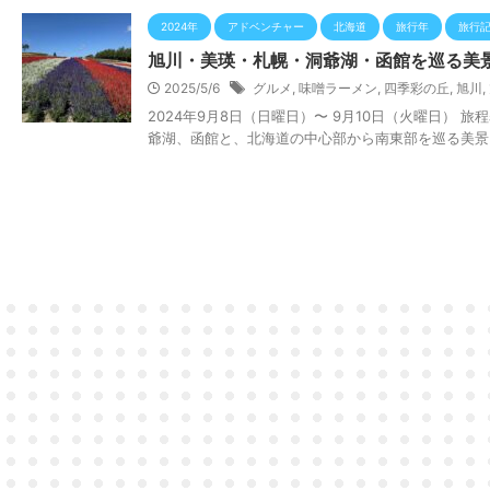
2024年
アドベンチャー
北海道
旅行年
旅行
旭川・美瑛・札幌・洞爺湖・函館を巡る美
2025/5/6
グルメ
,
味噌ラーメン
,
四季彩の丘
,
旭川
,
2024年9月8日（日曜日）〜 9月10日（火曜日） 
爺湖、函館と、北海道の中心部から南東部を巡る美景と 