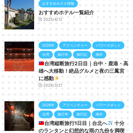
おすすめホテル情報
おすすめホテル一覧紹介
2025/4/12
2026年
アドベンチャー
パワースポット
台湾
旅行年
旅行記
海外
台湾縦断旅行2日目｜台中・鹿港・高
雄へ大移動！絶品グルメと夜の三鳳宮
に感動
2026/3/21
2026年
アドベンチャー
パワースポット
台湾
旅行年
旅行記
海外
台湾縦断旅行1日目｜台北へ
十分
のランタンと幻想的な雨の九份を満喫