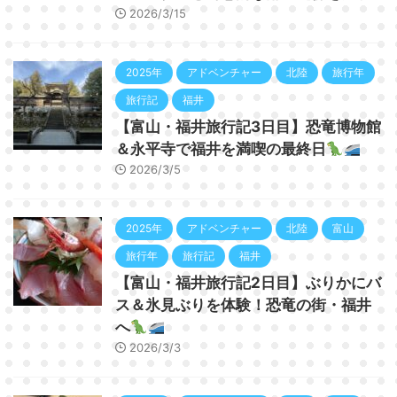
2026/3/15
2025年
アドベンチャー
北陸
旅行年
旅行記
福井
【富山・福井旅行記3日目】恐竜博物館
＆永平寺で福井を満喫の最終日
2026/3/5
2025年
アドベンチャー
北陸
富山
旅行年
旅行記
福井
【富山・福井旅行記2日目】ぶりかにバ
ス＆氷見ぶりを体験！恐竜の街・福井
へ
2026/3/3