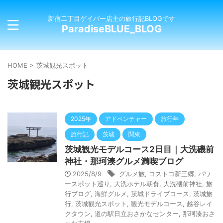
新宿二丁目ゲイバー店主の旅行記BLOGです
ParadiseBLUE_BLOG
HOME
>
茨城観光スポット
茨城観光スポット
2025年
アドベンチャー
旅行年
旅行記
茨城
関東
茨城観光モデルコース2日目｜大洗磯前
神社・那珂湊グルメ満喫ブログ
2025/8/9
グルメ旅
,
コストコ新三郷
,
パワ
ースポット巡り
,
大洗ホテル朝食
,
大洗磯前神社
,
旅
行ブログ
,
海鮮グルメ
,
茨城ドライブコース
,
茨城旅
行
,
茨城観光スポット
,
観光モデルコース
,
越谷レイ
クタウン
,
道の駅日立おさかなセンター
,
那珂湊おさ