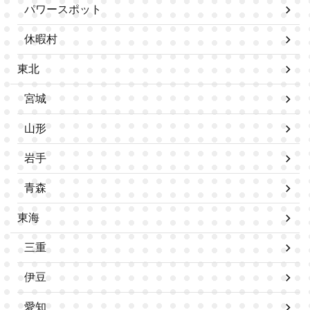
パワースポット
休暇村
東北
宮城
山形
岩手
青森
東海
三重
伊豆
愛知