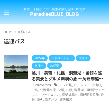
新宿二丁目ゲイバー店主の旅行記BLOGです
ParadiseBLUE_BLOG
HOME
>
送迎バス
送迎バス
2024年
アドベンチャー
北海道
旅行年
旅行記
旭川・美瑛・札幌・洞爺湖・函館を巡
る美景とグルメ満喫の旅 〜洞爺湖編〜
2025/7/28
テレビ塔
,
ビュッフェ
,
中山峠
,
中島
,
北海道料理
,
夕陽
,
札幌
,
洞爺湖
,
洞爺湖サンパ
レスリゾート＆スパ
,
洞爺湖花火
,
洞爺湖遊覧船
,
絶
景
,
花火
,
送迎バス
,
露天風呂