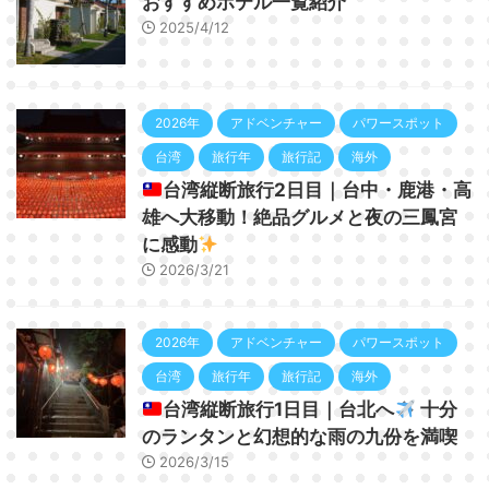
おすすめホテル一覧紹介
2025/4/12
2026年
アドベンチャー
パワースポット
台湾
旅行年
旅行記
海外
台湾縦断旅行2日目｜台中・鹿港・高
雄へ大移動！絶品グルメと夜の三鳳宮
に感動
2026/3/21
2026年
アドベンチャー
パワースポット
台湾
旅行年
旅行記
海外
台湾縦断旅行1日目｜台北へ
十分
のランタンと幻想的な雨の九份を満喫
2026/3/15