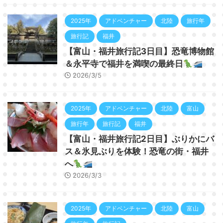
2025年
アドベンチャー
北陸
旅行年
旅行記
福井
【富山・福井旅行記3日目】恐竜博物館
＆永平寺で福井を満喫の最終日
2026/3/5
2025年
アドベンチャー
北陸
富山
旅行年
旅行記
福井
【富山・福井旅行記2日目】ぶりかにバ
ス＆氷見ぶりを体験！恐竜の街・福井
へ
2026/3/3
2025年
アドベンチャー
北陸
富山