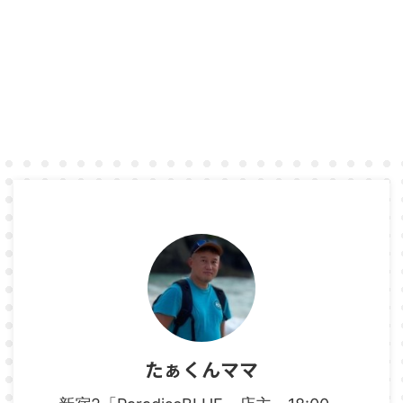
たぁくんママ