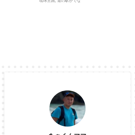
琉球王国
,
道の駅かでな