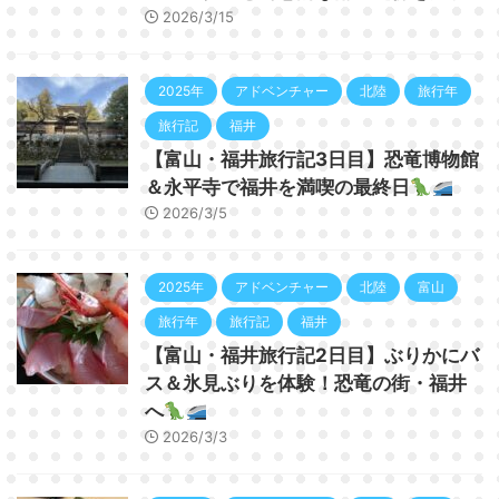
2026/3/15
2025年
アドベンチャー
北陸
旅行年
旅行記
福井
【富山・福井旅行記3日目】恐竜博物館
＆永平寺で福井を満喫の最終日
2026/3/5
2025年
アドベンチャー
北陸
富山
旅行年
旅行記
福井
【富山・福井旅行記2日目】ぶりかにバ
ス＆氷見ぶりを体験！恐竜の街・福井
へ
2026/3/3