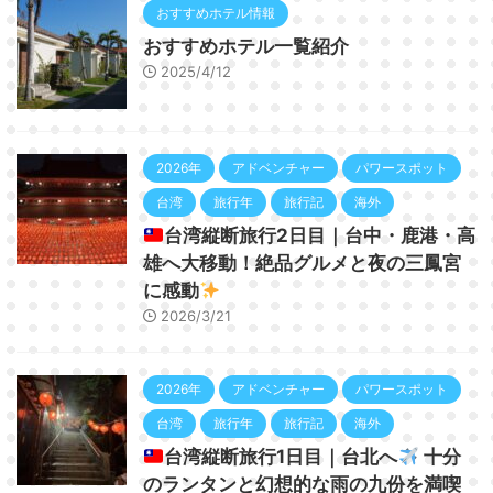
おすすめホテル情報
おすすめホテル一覧紹介
2025/4/12
2026年
アドベンチャー
パワースポット
台湾
旅行年
旅行記
海外
台湾縦断旅行2日目｜台中・鹿港・高
雄へ大移動！絶品グルメと夜の三鳳宮
に感動
2026/3/21
2026年
アドベンチャー
パワースポット
台湾
旅行年
旅行記
海外
台湾縦断旅行1日目｜台北へ
十分
のランタンと幻想的な雨の九份を満喫