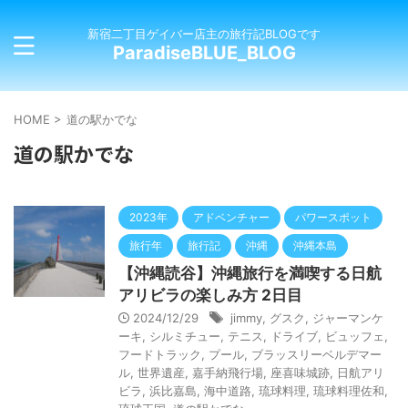
新宿二丁目ゲイバー店主の旅行記BLOGです
ParadiseBLUE_BLOG
HOME
>
道の駅かでな
道の駅かでな
2023年
アドベンチャー
パワースポット
旅行年
旅行記
沖縄
沖縄本島
【沖縄読谷】沖縄旅行を満喫する日航
アリビラの楽しみ方 2日目
2024/12/29
jimmy
,
グスク
,
ジャーマンケ
ーキ
,
シルミチュー
,
テニス
,
ドライブ
,
ビュッフェ
,
フードトラック
,
プール
,
ブラッスリーベルデマー
ル
,
世界遺産
,
嘉手納飛行場
,
座喜味城跡
,
日航アリ
ビラ
,
浜比嘉島
,
海中道路
,
琉球料理
,
琉球料理佐和
,