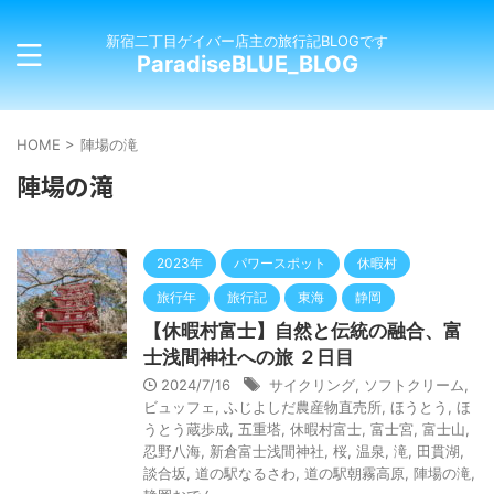
新宿二丁目ゲイバー店主の旅行記BLOGです
ParadiseBLUE_BLOG
HOME
>
陣場の滝
陣場の滝
2023年
パワースポット
休暇村
旅行年
旅行記
東海
静岡
【休暇村富士】自然と伝統の融合、富
士浅間神社への旅 ２日目
2024/7/16
サイクリング
,
ソフトクリーム
,
ビュッフェ
,
ふじよしだ農産物直売所
,
ほうとう
,
ほ
うとう蔵歩成
,
五重塔
,
休暇村富士
,
富士宮
,
富士山
,
忍野八海
,
新倉富士浅間神社
,
桜
,
温泉
,
滝
,
田貫湖
,
談合坂
,
道の駅なるさわ
,
道の駅朝霧高原
,
陣場の滝
,