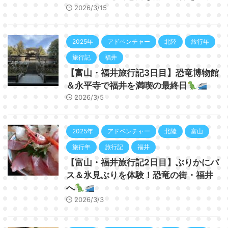
2026/3/15
2025年
アドベンチャー
北陸
旅行年
旅行記
福井
【富山・福井旅行記3日目】恐竜博物館
＆永平寺で福井を満喫の最終日
2026/3/5
2025年
アドベンチャー
北陸
富山
旅行年
旅行記
福井
【富山・福井旅行記2日目】ぶりかにバ
ス＆氷見ぶりを体験！恐竜の街・福井
へ
2026/3/3