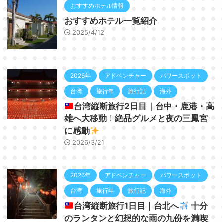
おすすめホテル情報
おすすめホテル一覧紹介
2025/4/12
2026年
アドベンチャー
パワースポット
台湾
旅行年
旅行記
海外
台湾縦断旅行2日目｜台中・鹿港・高
雄へ大移動！絶品グルメと夜の三鳳宮
に感動
2026/3/21
2026年
アドベンチャー
パワースポット
台湾
旅行年
旅行記
海外
台湾縦断旅行1日目｜台北へ
十分
のランタンと幻想的な雨の九份を満喫