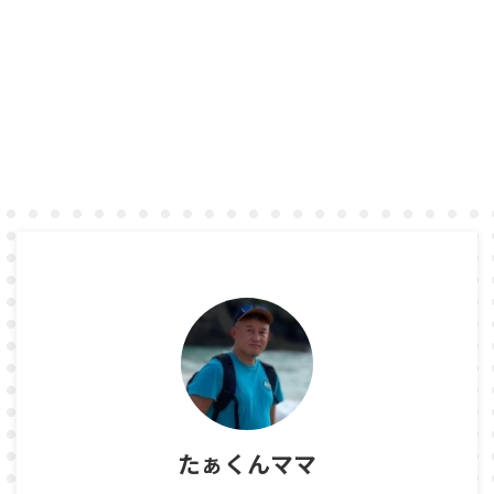
たぁくんママ