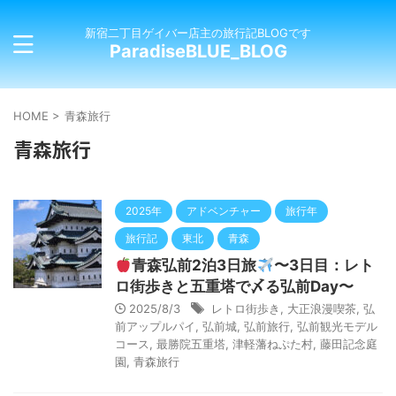
新宿二丁目ゲイバー店主の旅行記BLOGです
ParadiseBLUE_BLOG
HOME
>
青森旅行
青森旅行
2025年
アドベンチャー
旅行年
旅行記
東北
青森
青森弘前2泊3日旅
〜3日目：レト
ロ街歩きと五重塔で〆る弘前Day〜
2025/8/3
レトロ街歩き
,
大正浪漫喫茶
,
弘
前アップルパイ
,
弘前城
,
弘前旅行
,
弘前観光モデル
コース
,
最勝院五重塔
,
津軽藩ねぷた村
,
藤田記念庭
園
,
青森旅行