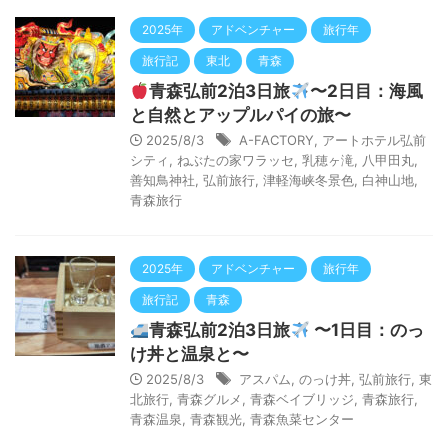
2025年
アドベンチャー
旅行年
旅行記
東北
青森
青森弘前2泊3日旅
〜2日目：海風
と自然とアップルパイの旅〜
2025/8/3
A-FACTORY
,
アートホテル弘前
シティ
,
ねぶたの家ワラッセ
,
乳穂ヶ滝
,
八甲田丸
,
善知鳥神社
,
弘前旅行
,
津軽海峡冬景色
,
白神山地
,
青森旅行
2025年
アドベンチャー
旅行年
旅行記
青森
青森弘前2泊3日旅
〜1日目：のっ
け丼と温泉と〜
2025/8/3
アスパム
,
のっけ丼
,
弘前旅行
,
東
北旅行
,
青森グルメ
,
青森ベイブリッジ
,
青森旅行
,
青森温泉
,
青森観光
,
青森魚菜センター