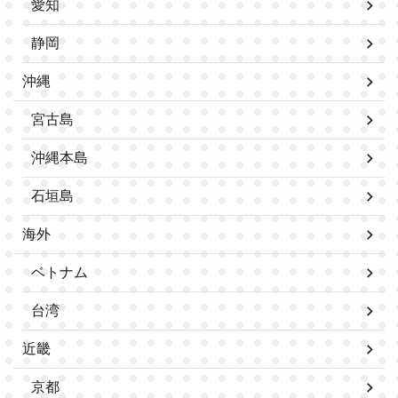
愛知
静岡
沖縄
宮古島
沖縄本島
石垣島
海外
ベトナム
台湾
近畿
京都