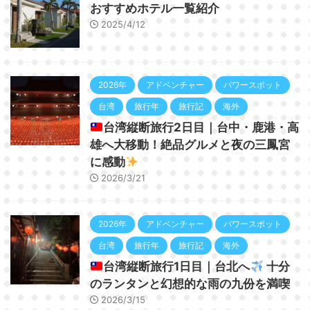
おすすめホテル一覧紹介
2025/4/12
2026年
アドベンチャー
パワースポット
台湾
旅行年
旅行記
海外
台湾縦断旅行2日目｜台中・鹿港・高
雄へ大移動！絶品グルメと夜の三鳳宮
に感動
2026/3/21
2026年
アドベンチャー
パワースポット
台湾
旅行年
旅行記
海外
台湾縦断旅行1日目｜台北へ
十分
のランタンと幻想的な雨の九份を満喫
2026/3/15