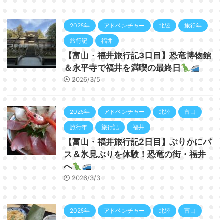
2025年
アドベンチャー
北陸
旅行年
旅行記
福井
【富山・福井旅行記3日目】恐竜博物館
＆永平寺で福井を満喫の最終日
2026/3/5
2025年
アドベンチャー
北陸
富山
旅行年
旅行記
福井
【富山・福井旅行記2日目】ぶりかにバ
ス＆氷見ぶりを体験！恐竜の街・福井
へ
2026/3/3
2025年
アドベンチャー
北陸
富山