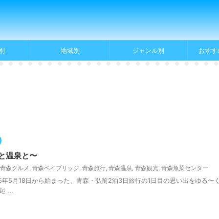
別
地域別
ジャンル別
おすす
と温泉と〜
青森グルメ
,
青森ベイブリッジ
,
青森旅行
,
青森温泉
,
青森観光
,
青森魚菜センター
25年5月18日から始まった、青森・弘前2泊3日旅行の1日目の思い出をゆる〜
...