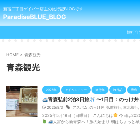
新宿二丁目ゲイバー店主の旅行記BLOGです
ParadiseBLUE_BLOG
旅行年
HOME
>
青森観光
青森観光
2025年
アドベンチャー
旅行年
旅行記
青森
青森弘前2泊3日旅
〜1日目：のっけ丼
2025/8/3
アスパム
,
のっけ丼
,
弘前旅行
,
東北旅行
,
2025年5月18日（日曜日） こんにちは
今日は20
大宮から新青森へ！旅の始まり 朝はちょっと早起 