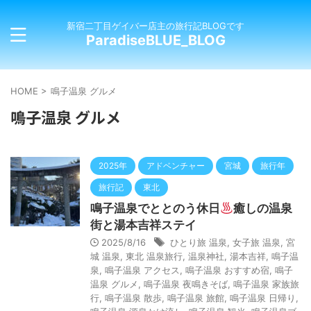
新宿二丁目ゲイバー店主の旅行記BLOGです
ParadiseBLUE_BLOG
HOME
>
鳴子温泉 グルメ
鳴子温泉 グルメ
2025年
アドベンチャー
宮城
旅行年
旅行記
東北
鳴子温泉でととのう休日
癒しの温泉
街と湯本吉祥ステイ
2025/8/16
ひとり旅 温泉
,
女子旅 温泉
,
宮
城 温泉
,
東北 温泉旅行
,
温泉神社
,
湯本吉祥
,
鳴子温
泉
,
鳴子温泉 アクセス
,
鳴子温泉 おすすめ宿
,
鳴子
温泉 グルメ
,
鳴子温泉 夜鳴きそば
,
鳴子温泉 家族旅
行
,
鳴子温泉 散歩
,
鳴子温泉 旅館
,
鳴子温泉 日帰り
,