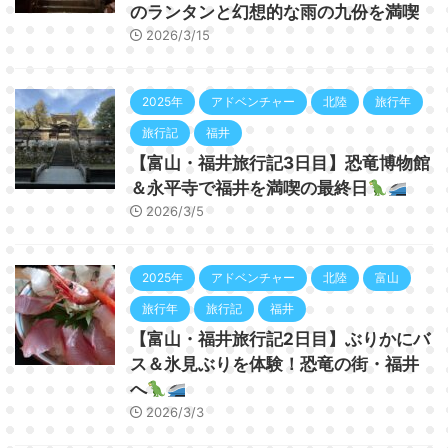
のランタンと幻想的な雨の九份を満喫
2026/3/15
2025年
アドベンチャー
北陸
旅行年
旅行記
福井
【富山・福井旅行記3日目】恐竜博物館
＆永平寺で福井を満喫の最終日
2026/3/5
2025年
アドベンチャー
北陸
富山
旅行年
旅行記
福井
【富山・福井旅行記2日目】ぶりかにバ
ス＆氷見ぶりを体験！恐竜の街・福井
へ
2026/3/3