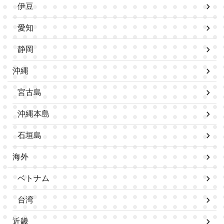
伊豆
愛知
静岡
沖縄
宮古島
沖縄本島
石垣島
海外
ベトナム
台湾
近畿