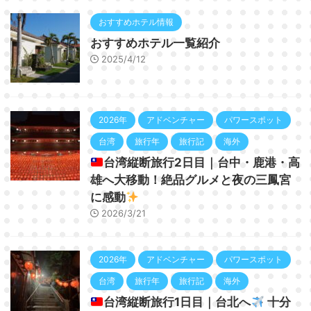
おすすめホテル情報
おすすめホテル一覧紹介
2025/4/12
2026年
アドベンチャー
パワースポット
台湾
旅行年
旅行記
海外
台湾縦断旅行2日目｜台中・鹿港・高
雄へ大移動！絶品グルメと夜の三鳳宮
に感動
2026/3/21
2026年
アドベンチャー
パワースポット
台湾
旅行年
旅行記
海外
台湾縦断旅行1日目｜台北へ
十分