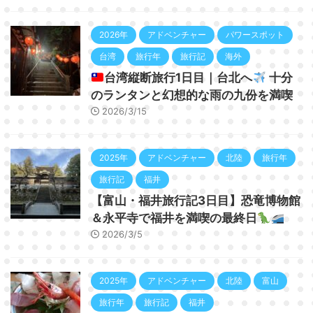
2026年
アドベンチャー
パワースポット
台湾
旅行年
旅行記
海外
台湾縦断旅行1日目｜台北へ
十分
のランタンと幻想的な雨の九份を満喫
2026/3/15
2025年
アドベンチャー
北陸
旅行年
旅行記
福井
【富山・福井旅行記3日目】恐竜博物館
＆永平寺で福井を満喫の最終日
2026/3/5
2025年
アドベンチャー
北陸
富山
旅行年
旅行記
福井