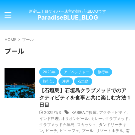
新宿二丁目ゲイバー店主の旅行記BLOGです
ParadiseBLUE_BLOG
HOME
>
プール
プール
2023年
アドベンチャー
旅行年
旅行記
沖縄
石垣島
【石垣島】石垣島クラブメッドでのア
クティビティを食事と共に楽しむ方法 1
日目
2025/1/3
KABIRAご飯屋
,
アクティビティ
,
インド料理
,
オリオンビール
,
カレー
,
クラブメッド
,
クラブメッド石垣島
,
スカッシュ
,
タンドリーチキ
ン
,
ビーチ
,
ビュッフェ
,
プール
,
リゾートホテル
,
南