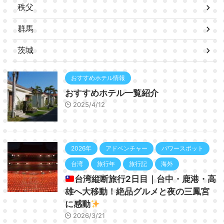
秩父
群馬
茨城
おすすめホテル情報
おすすめホテル一覧紹介
2025/4/12
2026年
アドベンチャー
パワースポット
台湾
旅行年
旅行記
海外
台湾縦断旅行2日目｜台中・鹿港・高
雄へ大移動！絶品グルメと夜の三鳳宮
に感動
2026/3/21