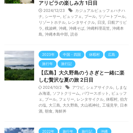
アリビラの楽しみ方 1日目
2024/12/23
カジュアルビュッフェハナハ
ナ
,
シーサー
,
ビュッフェ
,
プール
,
リゾートプール
,
リゾートホテル
,
レンタサイクル
,
日没
,
日航アリビ
ラ
,
残波岬
,
沖縄
,
沖縄そば
,
沖縄料理花笠
,
沖縄本
島
,
沖縄本島中部
,
読谷
2023年
中国・四国
休暇村
広島
旅行年
旅行記
【広島】大久野島のうさぎと一緒に楽
しむ贅沢な夏の旅 2日目
2024/10/2
アワビ
,
シェアサイクル
,
しまな
み海道
,
ソフトクリーム
,
パワースポット
,
ビュッフ
ェ
,
プール
,
フェリー
,
レンタサイクル
,
休暇村
,
伯方
の塩
,
大三島
,
大久野島
,
大山祇神社
,
工場見学
,
日本
酒
,
朝食
,
海鮮丼
2022年
旅行年
旅行記
沖縄