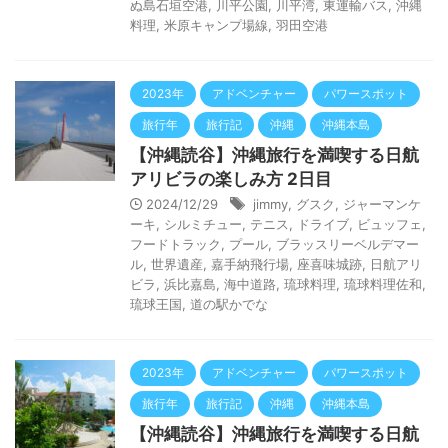
ぬ島石垣空港
,
川平公園
,
川平湾
,
東運輸バス
,
沖縄
料理
,
米原キャンプ場線
,
羽田空港
2023年
アドベンチャー
パワースポット
旅行年
旅行記
沖縄
沖縄本島
【沖縄読谷】沖縄旅行を満喫する日航
アリビラの楽しみ方 2日目
2024/12/29
jimmy
,
グスク
,
ジャーマンケ
ーキ
,
シルミチュー
,
テニス
,
ドライブ
,
ビュッフェ
,
フードトラック
,
プール
,
ブラッスリーベルデマー
ル
,
世界遺産
,
嘉手納飛行場
,
座喜味城跡
,
日航アリ
ビラ
,
浜比嘉島
,
海中道路
,
琉球料理
,
琉球料理佐和
,
琉球王国
,
道の駅かでな
2023年
アドベンチャー
パワースポット
旅行年
旅行記
沖縄
沖縄本島
【沖縄読谷】沖縄旅行を満喫する日航