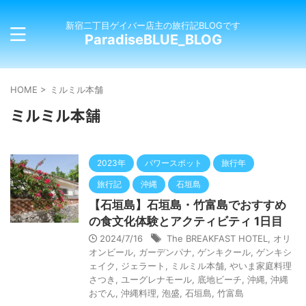
新宿二丁目ゲイバー店主の旅行記BLOGです
ParadiseBLUE_BLOG
HOME
>
ミルミル本舗
ミルミル本舗
2023年
パワースポット
旅行年
旅行記
沖縄
石垣島
【石垣島】石垣島・竹富島でおすすめ
の食文化体験とアクティビティ 1日目
2024/7/16
The BREAKFAST HOTEL
,
オリ
オンビール
,
ガーデンパナ
,
ゲンキクール
,
ゲンキシ
ェイク
,
ジェラート
,
ミルミル本舗
,
やいま家庭料理
さつき
,
ユーグレナモール
,
底地ビーチ
,
沖縄
,
沖縄
おでん
,
沖縄料理
,
泡盛
,
石垣島
,
竹富島