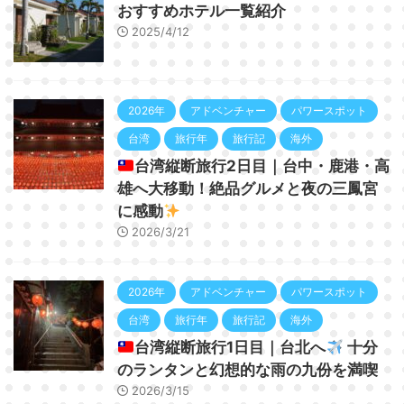
おすすめホテル一覧紹介
2025/4/12
2026年
アドベンチャー
パワースポット
台湾
旅行年
旅行記
海外
台湾縦断旅行2日目｜台中・鹿港・高
雄へ大移動！絶品グルメと夜の三鳳宮
に感動
2026/3/21
2026年
アドベンチャー
パワースポット
台湾
旅行年
旅行記
海外
台湾縦断旅行1日目｜台北へ
十分
のランタンと幻想的な雨の九份を満喫
2026/3/15