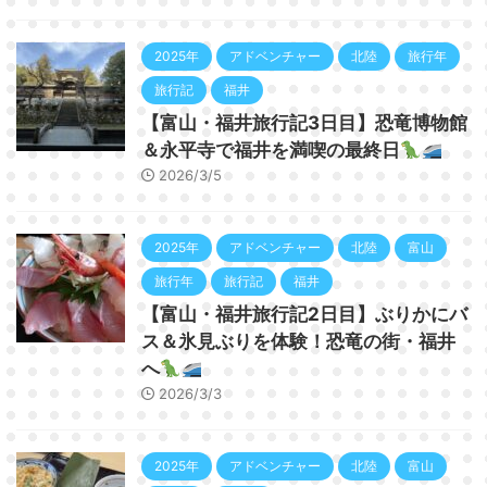
2025年
アドベンチャー
北陸
旅行年
旅行記
福井
【富山・福井旅行記3日目】恐竜博物館
＆永平寺で福井を満喫の最終日
2026/3/5
2025年
アドベンチャー
北陸
富山
旅行年
旅行記
福井
【富山・福井旅行記2日目】ぶりかにバ
ス＆氷見ぶりを体験！恐竜の街・福井
へ
2026/3/3
2025年
アドベンチャー
北陸
富山