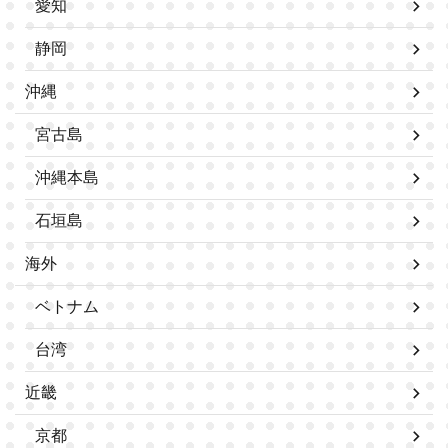
愛知
静岡
沖縄
宮古島
沖縄本島
石垣島
海外
ベトナム
台湾
近畿
京都