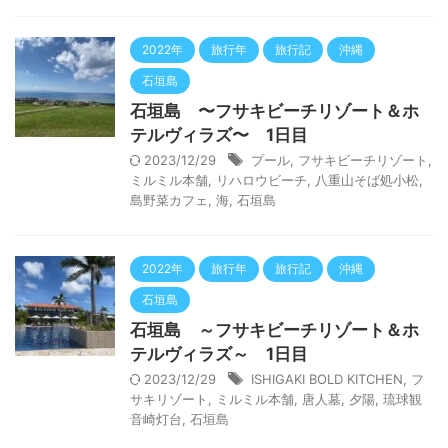
2022年
旅行年
旅行記
沖縄
石垣島
石垣島 〜フサキビーチリゾート＆ホ
テルヴィラズ〜 1日目
2023/12/29
プール
,
フサキビーチリゾート
,
ミルミル本舗
,
リハロウビーチ
,
八重山そば処小松
,
島野菜カフェ
,
海
,
石垣島
2022年
旅行年
旅行記
沖縄
石垣島
石垣島 ～フサキビーチリゾート＆ホ
テルヴィラズ～ 1日目
2023/12/29
ISHIGAKI BOLD KITCHEN
,
フ
サキリゾート
,
ミルミル本舗
,
唐人墓
,
夕陽
,
琉球観
音崎灯台
,
石垣島