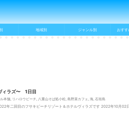
別
地域別
ジャンル別
おすす
ヴィラズ〜 1日目
ル本舗
,
リハロウビーチ
,
八重山そば処小松
,
島野菜カフェ
,
海
,
石垣島
22年二回目のフサキビーチリゾート＆ホテルヴィラズです 2022年10月02