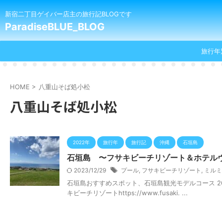
新宿二丁目ゲイバー店主の旅行記BLOGです
ParadiseBLUE_BLOG
旅行年
HOME
>
八重山そば処小松
八重山そば処小松
2022年
旅行年
旅行記
沖縄
石垣島
石垣島 〜フサキビーチリゾート＆ホテル
2023/12/29
プール
,
フサキビーチリゾート
,
ミルミ
石垣島おすすめスポット、石垣島観光モデルコース 20
キビーチリゾートhttps://www.fusaki. ...