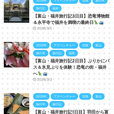
2025年
アドベンチャー
北陸
旅行年
旅行記
福井
【富山・福井旅行記3日目】恐竜博物館
＆永平寺で福井を満喫の最終日
2026/3/5
2025年
アドベンチャー
北陸
富山
旅行年
旅行記
福井
【富山・福井旅行記2日目】ぶりかにバ
ス＆氷見ぶりを体験！恐竜の街・福井
へ
2026/3/3
2025年
アドベンチャー
北陸
富山
旅行年
旅行記
【富山・福井旅行記1日目】羽田から富