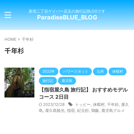
新宿二丁目ゲイバー店主の旅行記BLOGです
ParadiseBLUE_BLOG
HOME
>
千年杉
千年杉
2022年
パワースポット
九州
休暇村
旅行記
鹿児島
【指宿屋久島 旅行記】 おすすめモデル
コース 2日目
2023/12/28
トッピー
,
休暇村
,
千年杉
,
屋久
島
,
屋久島観光
,
指宿
,
紀元杉
,
鶏飯
,
鹿児島グルメ