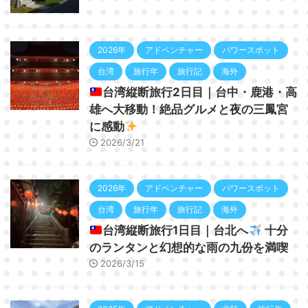
2026年
アドベンチャー
パワースポット
台湾
旅行年
旅行記
海外
台湾縦断旅行2日目｜台中・鹿港・高
雄へ大移動！絶品グルメと夜の三鳳宮
に感動
2026/3/21
2026年
アドベンチャー
パワースポット
台湾
旅行年
旅行記
海外
台湾縦断旅行1日目｜台北へ
十分
のランタンと幻想的な雨の九份を満喫
2026/3/15