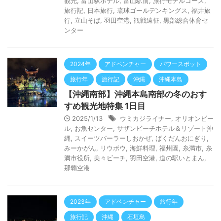
観光
,
富山駅ホテル
,
富山駅前
,
旅行モデルコース
,
旅行記
,
日本旅行
,
琉球ゴールデンキングス
,
福井旅
行
,
立山そば
,
羽田空港
,
観戦遠征
,
黒部総合体育セ
ンター
2024年
アドベンチャー
パワースポット
旅行年
旅行記
沖縄
沖縄本島
【沖縄南部】沖縄本島南部の冬のおす
すめ観光地特集 1日目
2025/1/13
ウミカジライナー
,
オリオンビー
ル
,
お魚センター
,
サザンビーチホテル＆リゾート沖
縄
,
スイーツパーラーしおかぜ
,
ばくだんおにぎり
,
みーかがん
,
リウボウ
,
海鮮料理
,
福州園
,
糸満市
,
糸
満市役所
,
美々ビーチ
,
羽田空港
,
道の駅いとまん
,
那覇空港
2023年
アドベンチャー
旅行年
旅行記
沖縄
石垣島