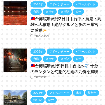
2026年
アドベンチャー
パワースポット
台湾
旅行年
旅行記
海外
台湾縦断旅行2日目｜台中・鹿港・高
雄へ大移動！絶品グルメと夜の三鳳宮
に感動
2026/3/21
2026年
アドベンチャー
パワースポット
台湾
旅行年
旅行記
海外
台湾縦断旅行1日目｜台北へ
十分
のランタンと幻想的な雨の九份を満喫
2026/3/15
2025年
アドベンチャー
北陸
旅行年
旅行記
福井