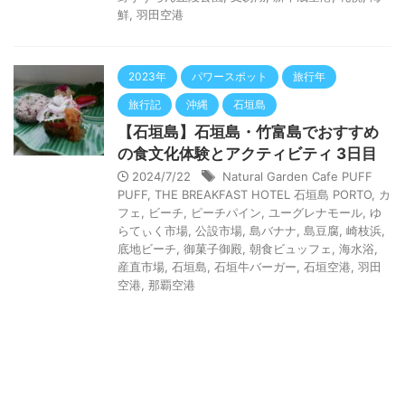
鮮
,
羽田空港
2023年
パワースポット
旅行年
旅行記
沖縄
石垣島
【石垣島】石垣島・竹富島でおすすめ
の食文化体験とアクティビティ 3日目
2024/7/22
Natural Garden Cafe PUFF
PUFF
,
THE BREAKFAST HOTEL 石垣島 PORTO
,
カ
フェ
,
ビーチ
,
ピーチパイン
,
ユーグレナモール
,
ゆ
らてぃく市場
,
公設市場
,
島バナナ
,
島豆腐
,
崎枝浜
,
底地ビーチ
,
御菓子御殿
,
朝食ビュッフェ
,
海水浴
,
産直市場
,
石垣島
,
石垣牛バーガー
,
石垣空港
,
羽田
空港
,
那覇空港