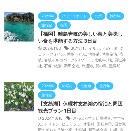
2023年
パワースポット
九州
旅行年
旅行記
福岡
【福岡】離島壱岐の美しい海と美味し
い食を堪能する方法 3日目
2024/11/6
あごだし
,
イルカ
,
うめしま
,
ジ
ェットフォイル
,
博多うどん
,
博多港
,
博多空港
,
壱
岐
,
壱岐イルカパーク&リゾート
,
壱岐牛
,
猿
,
男嶽神
社
,
石像
,
絶景
,
羽田空港
,
芦辺港
,
辰の島
,
遊覧船
2023年
休暇村
北海道
旅行年
旅行記
【支笏湖】休暇村支笏湖の宿泊と周辺
観光プラン 1日目
2024/10/18
さっぽろ羊ヶ丘展望台
,
すすら
ん
,
トリトン
,
ビュッフェ
,
休暇村
,
回転寿司
,
国営滝
野すずらん丘陵公園
,
支笏湖
,
新千歳空港
,
札幌
,
海