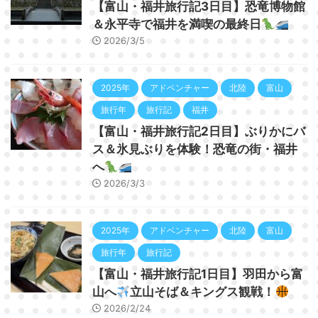
【富山・福井旅行記3日目】恐竜博物館
＆永平寺で福井を満喫の最終日
2026/3/5
2025年
アドベンチャー
北陸
富山
旅行年
旅行記
福井
【富山・福井旅行記2日目】ぶりかにバ
ス＆氷見ぶりを体験！恐竜の街・福井
へ
2026/3/3
2025年
アドベンチャー
北陸
富山
旅行年
旅行記
【富山・福井旅行記1日目】羽田から富
山へ
立山そば＆キングス観戦！
2026/2/24