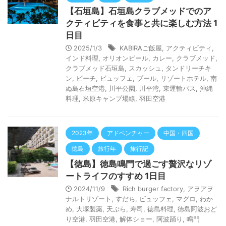
【石垣島】石垣島クラブメッドでのア
クティビティを食事と共に楽しむ方法 1
日目
2025/1/3
KABIRAご飯屋
,
アクティビティ
,
インド料理
,
オリオンビール
,
カレー
,
クラブメッド
,
クラブメッド石垣島
,
スカッシュ
,
タンドリーチキ
ン
,
ビーチ
,
ビュッフェ
,
プール
,
リゾートホテル
,
南
ぬ島石垣空港
,
川平公園
,
川平湾
,
東運輸バス
,
沖縄
料理
,
米原キャンプ場線
,
羽田空港
2023年
アドベンチャー
中国・四国
徳島
旅行年
旅行記
【徳島】徳島鳴門で過ごす贅沢なリゾ
ートライフのすすめ 1日目
2024/11/9
Rich burger factory
,
アヲアヲ
ナルトリゾート
,
すだち
,
ビュッフェ
,
マグロ
,
わか
め
,
大塚製薬
,
天ぷら
,
寿司
,
徳島料理
,
徳島阿波おど
り空港
,
羽田空港
,
解体ショー
,
阿波踊り
,
鳴門