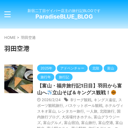
新宿二丁目ゲイバー店主の旅行記BLOGです
ParadiseBLUE_BLOG
HOME
>
羽田空港
羽田空港
2025年
アドベンチャー
北陸
富山
旅行年
旅行記
【富山・福井旅行記1日目】羽田から富
山へ
立山そば＆キングス観戦！
2026/2/24
Bリーグ観戦
,
キングス遠征
,
ス
ポーツ観戦旅行
,
バスケットボール観戦
,
ホテルヴィ
スキオ富山
,
レンタカー旅行
,
一人旅
,
北陸旅行
,
国
内旅行ブログ
,
大浴場付きホテル
,
富山グラウジー
ズ
,
富山グルメ
,
富山宿泊
,
富山旅行
,
富山空港
,
富山