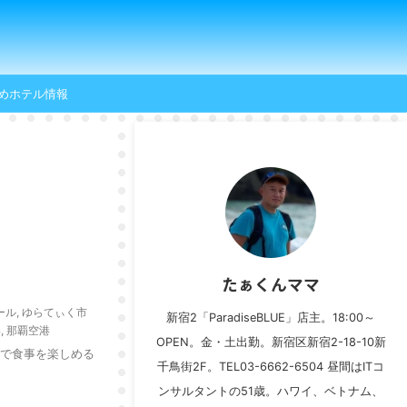
めホテル情報
たぁくんママ
ール
,
ゆらてぃく市
新宿2「ParadiseBLUE」店主。18:00～
港
,
那覇空港
OPEN。金・土出勤。新宿区新宿2-18-10新
垣島で食事を楽しめる
千鳥街2F。TEL03-6662-6504 昼間はITコ
ンサルタントの51歳。ハワイ、ベトナム、