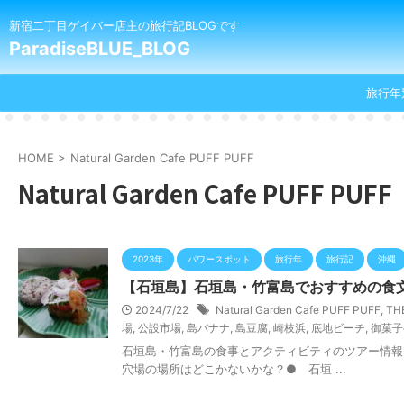
新宿二丁目ゲイバー店主の旅行記BLOGです
ParadiseBLUE_BLOG
旅行年
HOME
>
Natural Garden Cafe PUFF PUFF
Natural Garden Cafe PUFF PUFF
2023年
パワースポット
旅行年
旅行記
沖縄
【石垣島】石垣島・竹富島でおすすめの食文
2024/7/22
Natural Garden Cafe PUFF PUFF
,
TH
場
,
公設市場
,
島バナナ
,
島豆腐
,
崎枝浜
,
底地ビーチ
,
御菓子
石垣島・竹富島の食事とアクティビティのツアー情報です 石垣
穴場の場所はどこかないかな？● 石垣 ...