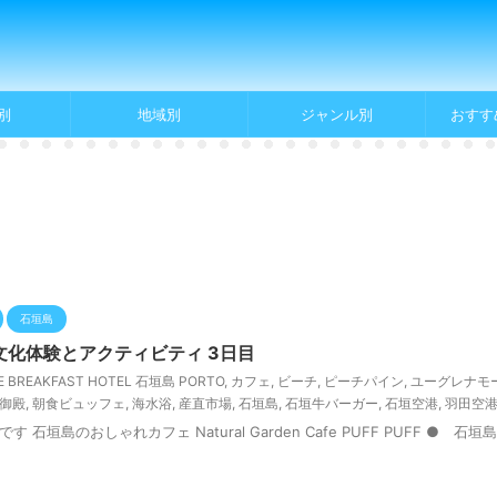
別
地域別
ジャンル別
おすす
石垣島
化体験とアクティビティ 3日目
E BREAKFAST HOTEL 石垣島 PORTO
,
カフェ
,
ビーチ
,
ピーチパイン
,
ユーグレナモ
御殿
,
朝食ビュッフェ
,
海水浴
,
産直市場
,
石垣島
,
石垣牛バーガー
,
石垣空港
,
羽田空
島のおしゃれカフェ Natural Garden Cafe PUFF PUFF ● 石