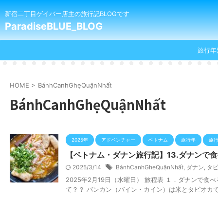
新宿二丁目ゲイバー店主の旅行記BLOGです
ParadiseBLUE_BLOG
旅行年
HOME
>
BánhCanhGhẹQuậnNhất
BánhCanhGhẹQuậnNhất
2025年
アドベンチャー
ベトナム
旅行年
旅
【ベトナム・ダナン旅行記】13.ダナンで
2025/3/14
BánhCanhGhẹQuậnNhất
,
ダナン
,
タ
2025年2月19日（水曜日） 旅程表 １．ダナンで
て？？ バンカン（バイン・カイン）は米とタピオカで作っ