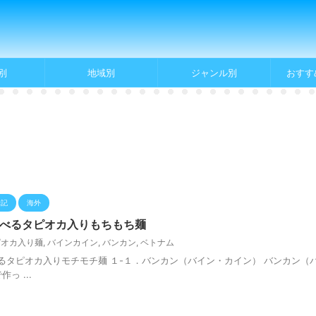
別
地域別
ジャンル別
おすす
行記
海外
食べるタピオカ入りもちもち麺
ピオカ入り麺
,
バインカイン
,
バンカン
,
ベトナム
食べるタピオカ入りモチモチ麺 １-１．バンカン（バイン・カイン） バンカン
 ...