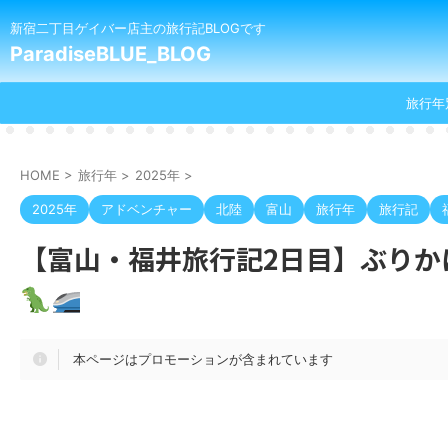
新宿二丁目ゲイバー店主の旅行記BLOGです
ParadiseBLUE_BLOG
旅行年
HOME
>
旅行年
>
2025年
>
2025年
アドベンチャー
北陸
富山
旅行年
旅行記
【富山・福井旅行記2日目】ぶりか
本ページはプロモーションが含まれています