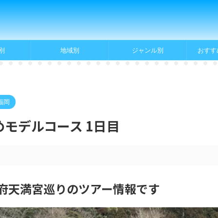
別
地域別
ジャンル別
おすす
福岡
モデルコース 1日目
府天満宮巡りのツアー情報です