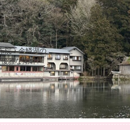
布院・金鱗湖の
優雅な湖畔