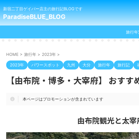
新宿二丁目ゲイバー店主の旅行記BLOGです
ParadiseBLUE_BLOG
旅行年
HOME
>
旅行年
>
2023年
>
2023年
パワースポット
九州
大分
旅行年
旅行記
【由布院・博多・大宰府】 おすすめ
本ページはプロモーションが含まれています
由布院観光と太宰