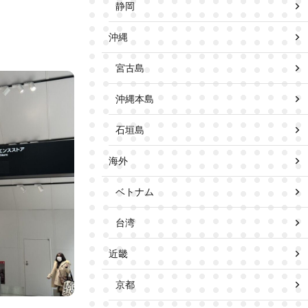
静岡
沖縄
宮古島
沖縄本島
石垣島
海外
ベトナム
台湾
近畿
京都