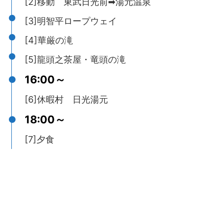
[2]移動 東武日光前➡湯元温泉
[3]明智平ロープウェイ
[4]華厳の滝
[5]龍頭之茶屋・竜頭の滝
16:00～
[6]休暇村 日光湯元
18:00～
[7]夕食