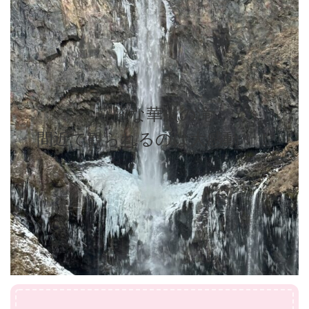
荘厳な華厳の滝
間近で観られるのは大感動！！