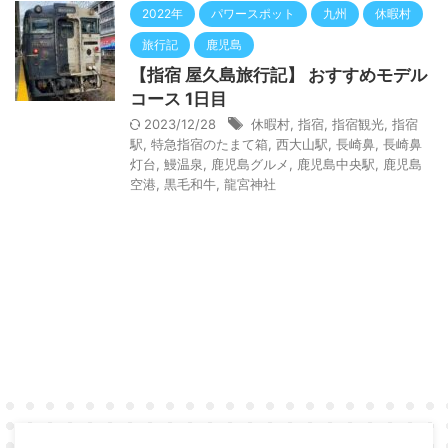
2022年
パワースポット
九州
休暇村
旅行記
鹿児島
【指宿 屋久島旅行記】 おすすめモデル
コース 1日目
2023/12/28
休暇村
,
指宿
,
指宿観光
,
指宿
駅
,
特急指宿のたまて箱
,
西大山駅
,
長崎鼻
,
長崎鼻
灯台
,
鰻温泉
,
鹿児島グルメ
,
鹿児島中央駅
,
鹿児島
空港
,
黒毛和牛
,
龍宮神社