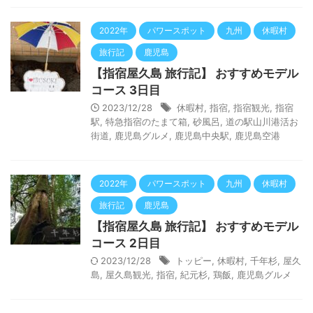
2022年
パワースポット
九州
休暇村
旅行記
鹿児島
【指宿屋久島 旅行記】 おすすめモデル
コース 3日目
2023/12/28
休暇村
,
指宿
,
指宿観光
,
指宿
駅
,
特急指宿のたまて箱
,
砂風呂
,
道の駅山川港活お
街道
,
鹿児島グルメ
,
鹿児島中央駅
,
鹿児島空港
2022年
パワースポット
九州
休暇村
旅行記
鹿児島
【指宿屋久島 旅行記】 おすすめモデル
コース 2日目
2023/12/28
トッピー
,
休暇村
,
千年杉
,
屋久
島
,
屋久島観光
,
指宿
,
紀元杉
,
鶏飯
,
鹿児島グルメ