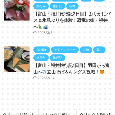
旅行年
旅行記
福井
【富山・福井旅行記2日目】ぶりかにバ
ス＆氷見ぶりを体験！恐竜の街・福井
へ
2026/3/3
2025年
アドベンチャー
北陸
富山
旅行年
旅行記
【富山・福井旅行記1日目】羽田から富
山へ
立山そば＆キングス観戦！
2026/2/24
クリックお願いし
クリックお願いし
クリックお願いし