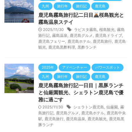
九州
旅行年
旅行記
鹿児島
鹿児島霧島旅行記二日目
桜島観光と
霧島温泉ステイ
2025/11/30
ラビスタ霧島
,
桜島観光
,
霧島
旅行記
,
霧島温泉
,
鹿児島グルメ
,
鹿児島ドライブ
,
鹿児島フェリー
,
鹿児島ホテル
,
鹿児島旅行
,
鹿児島
観光
,
鹿児島黒酢料理
,
黒酢ランチ
2025年
アドベンチャー
パワースポット
九州
旅行年
旅行記
鹿児島
鹿児島霧島旅行記一日目｜黒豚ランチ
と仙厳園観光、シェラトン鹿児島で優
雅に過ごす
2025/11/30
シェラトン鹿児島
,
仙厳園
,
霧
島旅行記
,
鹿児島グルメ
,
鹿児島ホテル
,
鹿児島中央
駅
,
鹿児島旅行
,
鹿児島温泉
,
鹿児島観光
,
鹿児島黒
豚ランチ