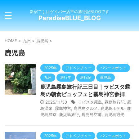
新宿二丁目ゲイバー店主の旅行記BLOGです
ParadiseBLUE_BLOG
HOME
>
九州
>
鹿児島
>
鹿児島
2025年
アドベンチャー
パワースポット
九州
旅行年
旅行記
鹿児島
鹿児島霧島旅行記三日目｜ラビスタ霧
島の朝食ビュッフェと霧島神宮参拝
2025/11/30
ラビスタ霧島
,
霧島旅行記
,
霧
島温泉
,
霧島神宮
,
鹿児島グルメ
,
鹿児島ホテル
,
鹿
児島帰京
,
鹿児島旅行
,
鹿児島空港
,
鹿児島観光
2025年
アドベンチャー
パワースポット