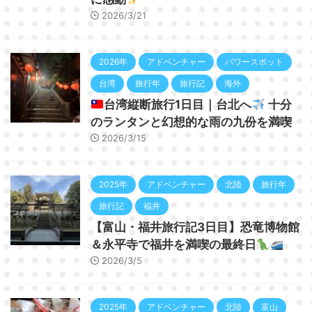
2026/3/21
2026年
アドベンチャー
パワースポット
台湾
旅行年
旅行記
海外
台湾縦断旅行1日目｜台北へ
十分
のランタンと幻想的な雨の九份を満喫
2026/3/15
2025年
アドベンチャー
北陸
旅行年
旅行記
福井
【富山・福井旅行記3日目】恐竜博物館
＆永平寺で福井を満喫の最終日
2026/3/5
2025年
アドベンチャー
北陸
富山