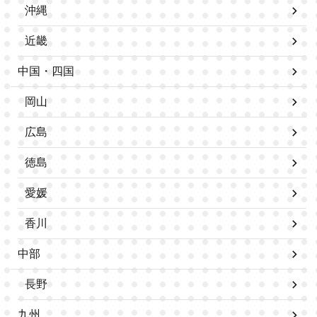
沖縄
近畿
中国・四国
岡山
広島
徳島
愛媛
香川
中部
長野
九州