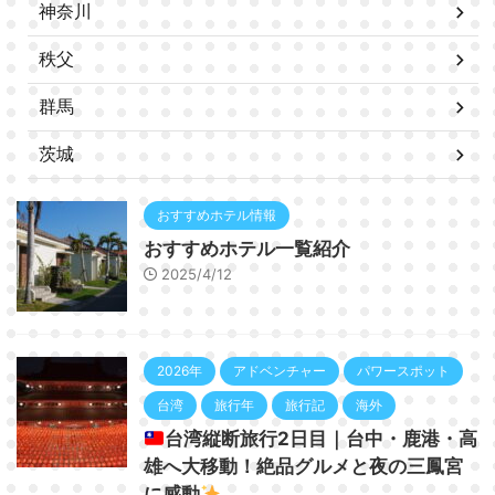
神奈川
秩父
群馬
茨城
おすすめホテル情報
おすすめホテル一覧紹介
2025/4/12
2026年
アドベンチャー
パワースポット
台湾
旅行年
旅行記
海外
台湾縦断旅行2日目｜台中・鹿港・高
雄へ大移動！絶品グルメと夜の三鳳宮
に感動